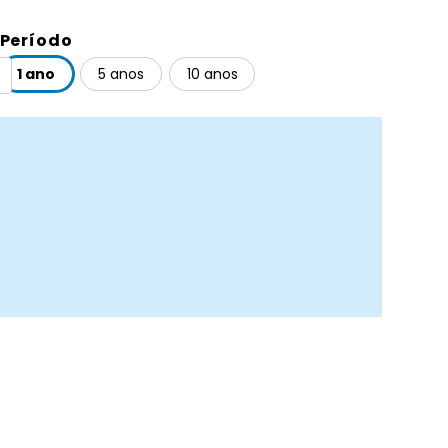
Período
1 ano
5 anos
10 anos