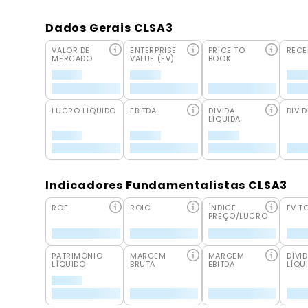
Dados Gerais CLSA3
VALOR DE
ENTERPRISE
PRICE TO
RECE
MERCADO
VALUE (EV)
BOOK
LUCRO LÍQUIDO
EBITDA
DÍVIDA
DIVID
LÍQUIDA
Indicadores Fundamentalistas CLSA3
ROE
ROIC
ÍNDICE
EV T
PREÇO/LUCRO
PATRIMÔNIO
MARGEM
MARGEM
DÍVI
LÍQUIDO
BRUTA
EBITDA
LÍQU