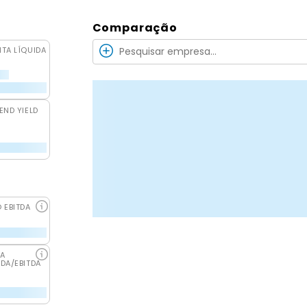
Comparação
ITA LÍQUIDA
END YIELD
O EBITDA
DA
IDA/EBITDA