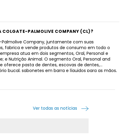
 A COLGATE-PALMOLIVE COMPANY (CL)?
e-Palmolive Company, juntamente com suas
ias, fabrica e vende produtos de consumo em todo o
empresa atua em dois segmentos, Oral, Personal e
; e Nutrição Animal. O segmento Oral, Personal and
 oferece pasta de dentes, escovas de dentes,
rio bucal, sabonetes em barra e líquidos para as mãos,
nho, xampus, condicionadores, desodorantes e
pirantes, produtos para a saúde da pele, detergentes
r louça, amaciantes de roupas, produtos de limpeza
 e outros itens relacionados. Este segmento
iza e vende seus produtos sob várias marcas, que
lgate, Darlie, elmex, hello, meridol, Sorriso, Tom’s of
Ver todas as notícias
sh Spring, Palmolive, Protex, Sanex, Softsoap, Lady Speed
d Stick, EltaMD, Filorga , PCA SKIN, Ajax, Axion, Fabuloso,
uavitel, Soupline e Cuddly para uma variedade de
, atacadistas e distribuidores tradicionais e de comércio
o. Inclui também produtos farmacêuticos para dentistas