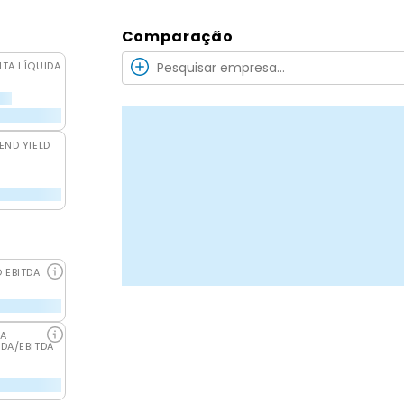
Comparação
ITA LÍQUIDA
END YIELD
O EBITDA
DA
IDA/EBITDA