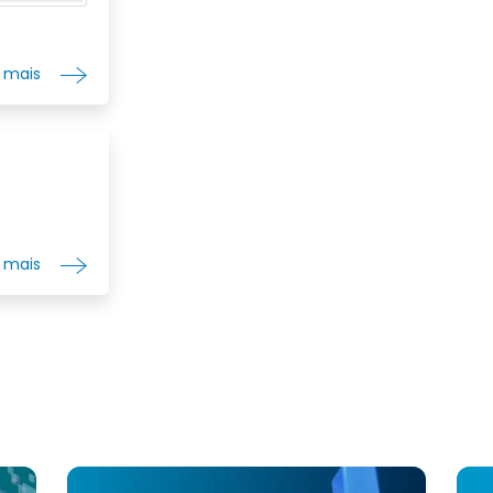
e outros p
oferece p
nutriciona
r mais
de produt
gatos sob 
comercial
supriment
de comérc
fundada e
r mais