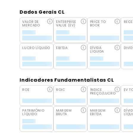
Dados Gerais CL
VALOR DE
ENTERPRISE
PRICE TO
RECE
MERCADO
VALUE (EV)
BOOK
LUCRO LÍQUIDO
EBITDA
DÍVIDA
DIVID
LÍQUIDA
Indicadores Fundamentalistas CL
ROE
ROIC
ÍNDICE
EV T
PREÇO/LUCRO
PATRIMÔNIO
MARGEM
MARGEM
DÍVI
LÍQUIDO
BRUTA
EBITDA
LÍQU