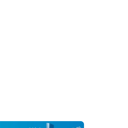
rofissionais de saúde oral. O segmento Pet Nutrition
rodutos de nutrição animal para as necessidades
is diárias sob a marca Hill’s Science Diet; e uma gama
os terapêuticos para controlar doenças em cães e
a marca Hill’s Prescription Diet. Este segmento
iza e vende seus produtos por meio de varejistas de
os para animais de estimação, veterinários e varejistas
io eletrônico. A Colgate-Palmolive Company foi
m 1806 e está sediada em Nova York, Nova York.