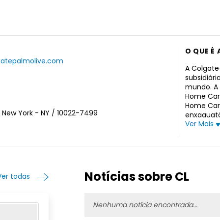
O QUE É
gatepalmolive.com
A Colgat
subsidiár
mundo. A 
Home Care
Home Care
 New York - NY / 10022-7499
enxaguató
Ver Mais
gel de ba
antitrans
para lava
doméstica
comercial
incluem Co
Notícias sobre CL
Ver todas
Maine, Iri
Stick, Spee
Murphy, S
Nenhuma notícia encontrada...
varejistas
eletrônic