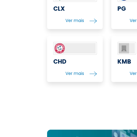
CLX
PG
Ver mais
Ve
CHD
KMB
Ver mais
Ve