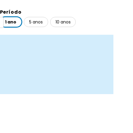
Período
1 ano
5 anos
10 anos