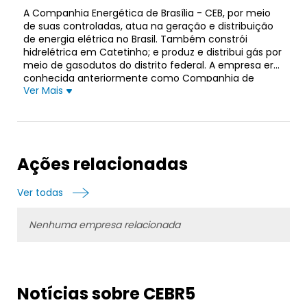
A Companhia Energética de Brasília - CEB, por meio
de suas controladas, atua na geração e distribuição
de energia elétrica no Brasil. Também constrói
hidrelétrica em Catetinho; e produz e distribui gás por
meio de gasodutos do distrito federal. A empresa era
conhecida anteriormente como Companhia de
Ver Mais
Eletricidade de Brasília e mudou seu nome para
Companhia Energética de Brasília - CEB em 1992. A
Companhia Energética de Brasília - CEB foi fundada
em 1968 e está sediada em Brasília, Brasil.
Ações relacionadas
Ver todas
Nenhuma empresa relacionada
Notícias sobre CEBR5