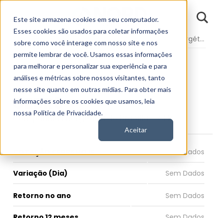
D
Este site armazena cookies em seu computador.
o
n
Esses cookies são usados para coletar informações
d
Fundamentos
Empresas
CEBR5 - Companhia Energética de Brasília
E
sobre como você interage com nosso site e nos
permite lembrar de você. Usamos essas informações
para melhorar e personalizar sua experiência e para
análises e métricas sobre nossos visitantes, tanto
nesse site quanto em outras mídias. Para obter mais
CEBR5
informações sobre os cookies que usamos, leia
nossa Política de Privacidade.
Companhia Energética de Brasília - CEB
Aceitar
COTAÇÃO CEBR5 HOJE
Variação (Dia)
Retorno no ano
Retorno 12 meses