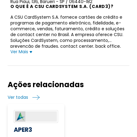
Rua Piaui, 136, Barueri - SP / 06440-182
O QUE É A CSU CARDSYSTEM S.A. (CARD3)?
A CSU CardSystem S.A. fornece cartões de crédito e
programas de pagamento eletrônico, fidelidade, e-
commerce, vendas, faturamento, crédito e soluções
de contact center no Brasil. A empresa oferece CSU.
Soluções CardSystem, como processamento,
prevenção de fraudes, contact center, back office,
Ver Mais
embossing de cartões, operação e gerenciamento
de rede, chargeback e serviços web para bancos,
fintechs e varejistas; e a CSU.MarketSystem, que
oferece soluções em marketing de relacionamento,
e-commerce, fidelização e incentivos. Também
fornece a CSU.Contact, que fornece soluções de
Ações relacionadas
negócios de terceirização que gerencia vários canais
de ativação, bem como permite o desenvolvimento
Ver todas
de programas de aquisição, recuperação, cobrança e
atendimento ao cliente. Além disso, fornece soluções
financeiras digitais para o mercado de Banking as a
Service. A empresa foi fundada em 1992 e está
sediada em Barueri, Brasil. A CSU Cardsystem S.A. é
uma subsidiária da Greeneville Delaware LLC.
APER3