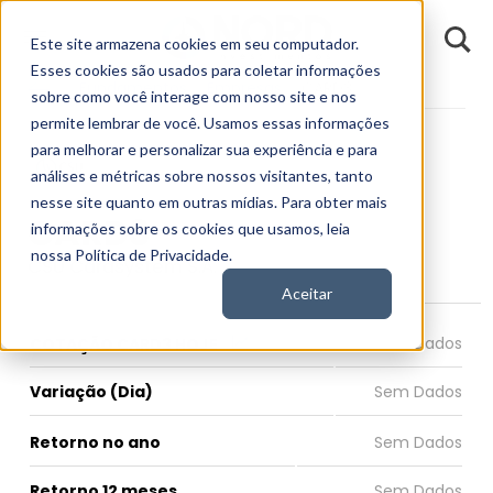
D
Este site armazena cookies em seu computador.
o
n
Esses cookies são usados para coletar informações
d
Fundamentos
Empresas
CARD3
E
sobre como você interage com nosso site e nos
permite lembrar de você. Usamos essas informações
para melhorar e personalizar sua experiência e para
análises e métricas sobre nossos visitantes, tanto
nesse site quanto em outras mídias. Para obter mais
CARD3
informações sobre os cookies que usamos, leia
nossa Política de Privacidade.
CSU Cardsystem S.A.
Aceitar
COTAÇÃO CARD3 HOJE
Variação (Dia)
Retorno no ano
Retorno 12 meses