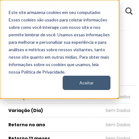
D
Este site armazena cookies em seu computador.
o
n
Esses cookies são usados para coletar informações
d
Fundamentos
Empresas
BRO
E
sobre como você interage com nosso site e nos
permite lembrar de você. Usamos essas informações
para melhorar e personalizar sua experiência e para
análises e métricas sobre nossos visitantes, tanto
nesse site quanto em outras mídias. Para obter mais
BRO
informações sobre os cookies que usamos, leia
nossa Política de Privacidade.
Brown & Brown, Inc.
Aceitar
COTAÇÃO BRO HOJE
Variação (Dia)
Retorno no ano
Retorno 12 meses