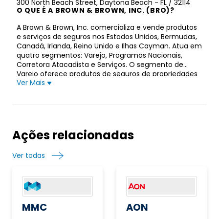
300 North Beach Street, Daytona Beach - FL / 32114
O QUE É A BROWN & BROWN, INC. (BRO)?
A Brown & Brown, Inc. comercializa e vende produtos
e serviços de seguros nos Estados Unidos, Bermudas,
Canadá, Irlanda, Reino Unido e Ilhas Cayman. Atua em
quatro segmentos: Varejo, Programas Nacionais,
Corretora Atacadista e Serviços. O segmento de
Varejo oferece produtos de seguros de propriedades
Ver Mais
e acidentes, benefícios a funcionários, produtos de
seguros pessoais, produtos de seguros especializados,
pesquisa e análise de controle de sinistros, consultoria
e serviços de processamento de sinistros. Atende
entidades comerciais, públicas e semi-públicas,
profissionais e clientes individuais. O segmento de
Ações relacionadas
Programas Nacionais oferece responsabilidade
profissional e produtos de seguro de pacote
Ver todas
relacionados para odontologia, jurídico,
oftalmológico, seguros, financeiro, médicos,
profissionais de títulos imobiliários, bem como
produtos de seguros complementares relacionados a
casamentos, eventos, instalações médicas e
responsabilidades cibernéticas. Este segmento
MMC
AON
também oferece desenvolvimento terceirizado de