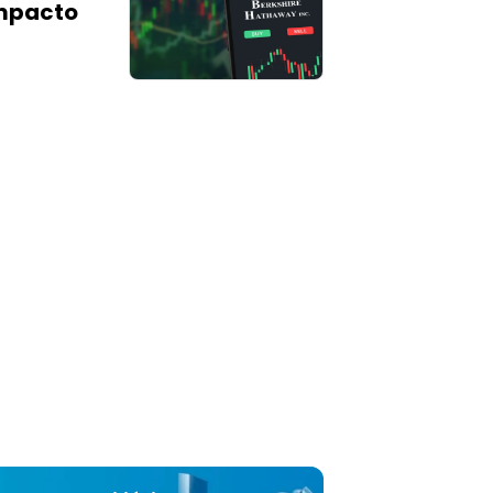
impacto
, bem como oferece construção de casas pré-
 e construídas no local, e serviços financeiros e
os relacionados. Além disso, fornece veículos
s, produtos de vestuário, joias e produtos personalizados
durar quadros, bem como baterias alcalinas; fundidos,
fixadores/sistemas de fixadores e aeroestruturas; e
 costura, conexões, revestimentos e tubulações de
poço e formas de usinagem. Além disso, a empresa
televisores e informações; franquias e serviços
es de serviço rápido; distribui componentes eletrônicos;
serviços de logística, serviços de distribuição de
 e foodservice, treinamento profissional em aviação e
 de propriedade compartilhada de aeronaves.
ende automóveis; móveis, roupas de cama e
; eletrodomésticos, eletrônicos e computadores; joias,
cristais, porcelanas, taças, talheres, presentes e
veis; utensílios de cozinha; e roupas e equipamentos
cicletas. A empresa foi constituída em 1998 e está
em Omaha, Nebraska.