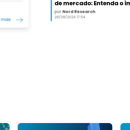
de mercado: Entenda o 
alvenaria
fabricadas
por
Nord Research
empréstim
28/08/2024 17:54
r mais
recreativo
para emol
forjados, 
tubos sem
fundo de 
distribui 
restaurant
e oferece 
mercearia
programas
Também v
acessórios
relógios, 
colecioná
para moto
sediada 