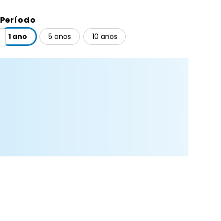
Período
1 ano
5 anos
10 anos