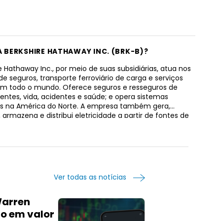
A BERKSHIRE HATHAWAY INC. (BRK-B)?
e Hathaway Inc., por meio de suas subsidiárias, atua nos
e seguros, transporte ferroviário de carga e serviços
em todo o mundo. Oferece seguros e resseguros de
dentes, vida, acidentes e saúde; e opera sistemas
ios na América do Norte. A empresa também gera,
 armazena e distribui eletricidade a partir de fontes de
l, carvão, eólica, solar, hidrelétrica, nuclear e
a; opera instalações de distribuição e armazenamento
ural, gasodutos interestaduais, instalações de gás
iquefeito e estações de compressão e medição; e detém
ção em ativos de mineração de carvão. Além disso, a
abrica chocolates em caixa e outros produtos de
Ver todas as notícias
ia; especialidades químicas, ferramentas de corte de
omponentes para aplicações aeroespaciais e de
Warren
e energia; produtos para pisos; isolamento, coberturas e
de engenharia; construção e componentes de
ão em valor
; tintas e revestimentos; e tijolos e produtos de