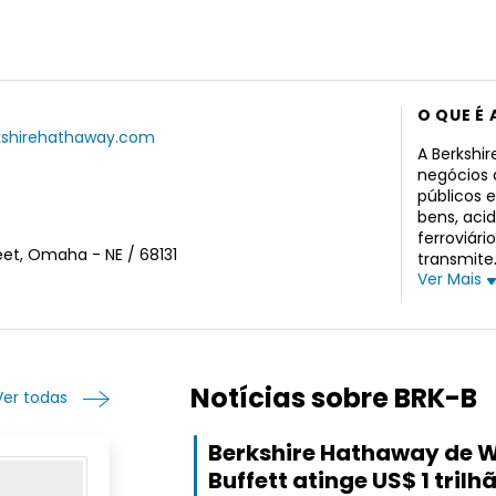
O QUE É 
kshirehathaway.com
A Berkshir
negócios d
públicos 
bens, aci
ferroviár
et, Omaha - NE / 68131
transmite,
Ver Mais
gás natura
geotérmic
de gás nat
natural l
participa
empresa f
Notícias sobre BRK-B
Ver todas
confeitar
metal e c
Berkshire Hathaway de 
geração d
produtos 
Buffett atinge US$ 1 trilh
engenharia