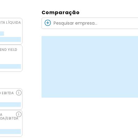
Comparação
ITA LÍQUIDA
END YIELD
O EBITDA
DA
IDA/EBITDA