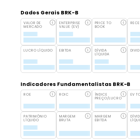
Dados Gerais BRK-B
VALOR DE
ENTERPRISE
PRICE TO
RECE
MERCADO
VALUE (EV)
BOOK
LUCRO LÍQUIDO
EBITDA
DÍVIDA
DIVID
LÍQUIDA
Indicadores Fundamentalistas BRK-B
ROE
ROIC
ÍNDICE
EV T
PREÇO/LUCRO
PATRIMÔNIO
MARGEM
MARGEM
DÍVI
LÍQUIDO
BRUTA
EBITDA
LÍQU