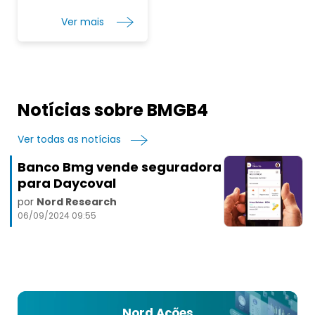
Paulo, Brasil. O Banco BMG S.A. opera como uma
subsidiária do Grupo BMG S.A.
Ver mais
Notícias sobre BMGB4
Ver todas as notícias
Banco Bmg vende seguradora
para Daycoval
por
Nord Research
06/09/2024 09:55
Nord Ações