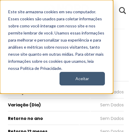
D
Este site armazena cookies em seu computador.
o
n
Esses cookies são usados para coletar informações
d
Fundamentos
Empresas
BMGB4
E
sobre como você interage com nosso site e nos
permite lembrar de você. Usamos essas informações
para melhorar e personalizar sua experiência e para
análises e métricas sobre nossos visitantes, tanto
nesse site quanto em outras mídias. Para obter mais
BMGB4
informações sobre os cookies que usamos, leia
nossa Política de Privacidade.
Banco BMG S.A.
Aceitar
COTAÇÃO BMGB4 HOJE
Variação (Dia)
Retorno no ano
Retorno 12 meses