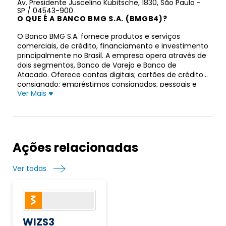
Av. Presidente Juscelino Kubitsche, 1830, São Paulo -
SP / 04543-900
O QUE É A BANCO BMG S.A. (BMGB4)?
O Banco BMG S.A. fornece produtos e serviços
comerciais, de crédito, financiamento e investimento
principalmente no Brasil. A empresa opera através de
dois segmentos, Banco de Varejo e Banco de
Atacado. Oferece contas digitais; cartões de crédito
consignado; empréstimos consignados, pessoais e
Ver Mais
garantidos; e produtos de seguros, abrangendo
apólices de seguro prestamista, de vida e protegidas
pelo FGTS, bem como serviços bancários digitais para
clientes de varejo. A empresa também oferece
financiamento, serviços financeiros estruturados,
instrumentos derivativos e títulos de garantia. Além
Ações relacionadas
disso, oferece serviços de consultoria em construção;
e produtos de investimento, como certificados de
Ver todas
depósitos bancários, letras de crédito do agronegócio
e letras de crédito imobiliário. A empresa era
anteriormente conhecida como BMG Financeira S.A.–
Crédito, Financiamento e Investimento e mudou seu
nome para Banco BMG S.A. em abril de 1989. O Banco
BMG S.A. foi fundado em 1930 e está sediado em São
WIZS3