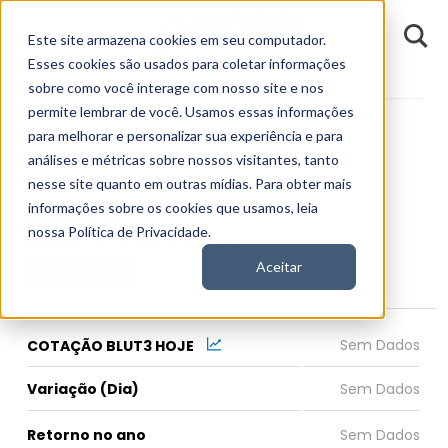
D
Este site armazena cookies em seu computador.
o
n
Esses cookies são usados para coletar informações
d
Fundamentos
Empresas
BLUT3
E
sobre como você interage com nosso site e nos
permite lembrar de você. Usamos essas informações
para melhorar e personalizar sua experiência e para
análises e métricas sobre nossos visitantes, tanto
nesse site quanto em outras mídias. Para obter mais
BLUT3
informações sobre os cookies que usamos, leia
nossa Política de Privacidade.
Blue Tech Solutions E.Q.I. S.A.
Aceitar
Ticker Inativo
COTAÇÃO BLUT3 HOJE
Variação (Dia)
Retorno no ano