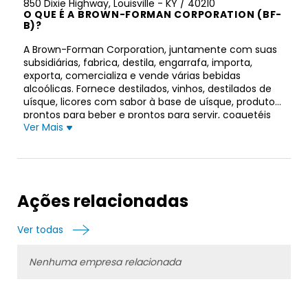
850 Dixie Highway, Louisville - KY / 40210
O QUE É A BROWN-FORMAN CORPORATION (BF-
B)?
A Brown-Forman Corporation, juntamente com suas
subsidiárias, fabrica, destila, engarrafa, importa,
exporta, comercializa e vende várias bebidas
alcoólicas. Fornece destilados, vinhos, destilados de
uísque, licores com sabor à base de uísque, produtos
prontos para beber e prontos para servir, coquetéis
Ver Mais
prontos para beber, vodcas, tequilas, champanhes,
conhaques, bourbons e licores. A empresa oferece
seus produtos principalmente sob as marcas Jack
Daniel’s, Reserve, Old Forester, Coopers’ Craft,
Herradura, el Jimador, New Mix, Korbel Champagnes,
Sonoma-Cutrer, Finlandia, GlenDronach, Benriach,
Ações relacionadas
Glenglassaugh, Chambord, Slane e Fords Gin marcas.
Também está envolvida na venda de barris usados,
Ver todas
uísque a granel e vinho; e prestação de serviços de
engarrafamento por contrato. A empresa atende
clientes de varejo e consumidores por meio de
Nenhuma empresa relacionada
distribuidores ou governos estaduais; e varejistas,
atacadistas e governos provinciais diretamente.
Possui operações nos Estados Unidos, Alemanha,