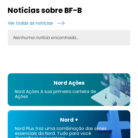
Austrália, Reino Unido, México e internacionalmente. A
empresa foi fundada em 1870 e está sediada em
Notícias sobre BF-B
Louisville, Kentucky.
Ver todas as notícias
Nenhuma notícia encontrada...
Nord Ações
Nord Ações A sua primeira carteira de
Ações
Nord +
Nord Plus traz uma combinação das séries
essenciais da Nord. Tudo para você