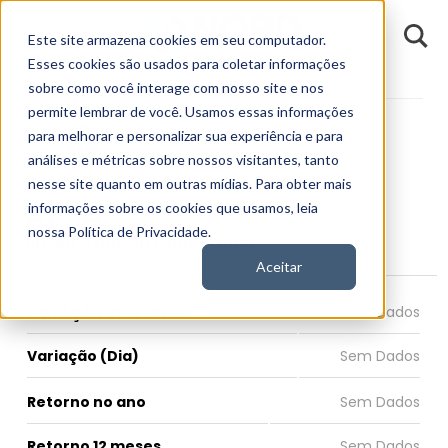
D
Este site armazena cookies em seu computador.
o
n
Esses cookies são usados para coletar informações
d
Fundamentos
Empresas
BF-B
E
sobre como você interage com nosso site e nos
permite lembrar de você. Usamos essas informações
para melhorar e personalizar sua experiência e para
análises e métricas sobre nossos visitantes, tanto
nesse site quanto em outras mídias. Para obter mais
BF-B
informações sobre os cookies que usamos, leia
nossa Política de Privacidade.
Brown-Forman Corporation
Aceitar
COTAÇÃO BF-B HOJE
Variação (Dia)
Retorno no ano
Retorno 12 meses