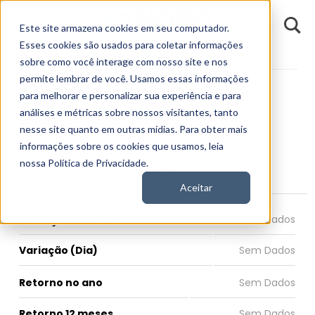
D
Este site armazena cookies em seu computador.
o
n
Esses cookies são usados para coletar informações
d
Fundamentos
Empresas
B3SA3 - B3 S.A.
E
sobre como você interage com nosso site e nos
permite lembrar de você. Usamos essas informações
para melhorar e personalizar sua experiência e para
análises e métricas sobre nossos visitantes, tanto
nesse site quanto em outras mídias. Para obter mais
B3SA3
informações sobre os cookies que usamos, leia
nossa Política de Privacidade.
B3 S.A. - Brasil, Bolsa, Balcão
Aceitar
COTAÇÃO B3SA3 HOJE
Variação (Dia)
Retorno no ano
Retorno 12 meses