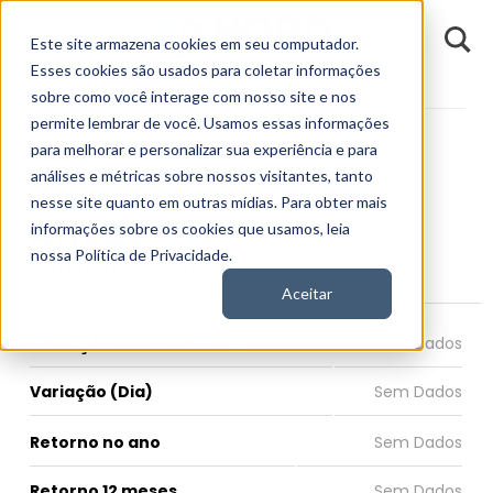
D
Este site armazena cookies em seu computador.
o
n
Esses cookies são usados para coletar informações
d
Fundamentos
Empresas
AHEB6
E
sobre como você interage com nosso site e nos
permite lembrar de você. Usamos essas informações
para melhorar e personalizar sua experiência e para
análises e métricas sobre nossos visitantes, tanto
nesse site quanto em outras mídias. Para obter mais
AHEB6
informações sobre os cookies que usamos, leia
nossa Política de Privacidade.
São Paulo Turismo S.A.
Aceitar
COTAÇÃO AHEB6 HOJE
Variação (Dia)
Retorno no ano
Retorno 12 meses