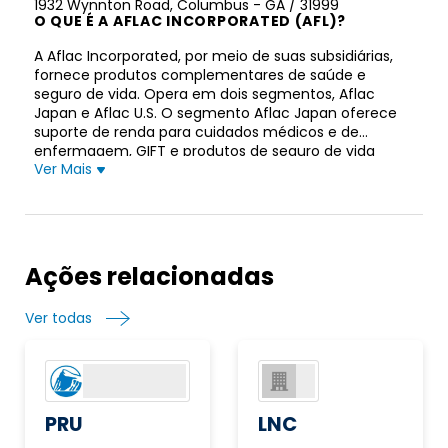
1932 Wynnton Road, Columbus - GA / 31999
O QUE É A AFLAC INCORPORATED (AFL)?
A Aflac Incorporated, por meio de suas subsidiárias,
fornece produtos complementares de saúde e
seguro de vida. Opera em dois segmentos, Aflac
Japan e Aflac U.S. O segmento Aflac Japan oferece
suporte de renda para cuidados médicos e de
enfermagem, GIFT e produtos de seguro de vida
Ver Mais
completos e temporários, bem como WAYS e planos
de doação para crianças em produtos de seguro do
tipo poupança no Japão . O segmento Aflac dos EUA
fornece produtos de seguro de câncer, acidentes,
invalidez de curto prazo, doenças críticas,
indenização hospitalar, odontologia, visão, cuidados
Ações relacionadas
de longo prazo e invalidez e seguro de vida inteira e
de longo prazo nos Estados Unidos. Ela vende seus
Ver todas
produtos por meio de associados de vendas,
corretores, agências corporativas independentes,
agências individuais e agências corporativas afiliadas.
A empresa foi fundada em 1955 e está sediada em
Columbus, Geórgia.
PRU
LNC