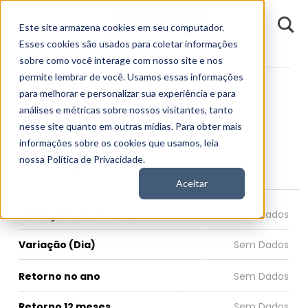
D
Este site armazena cookies em seu computador.
o
n
Esses cookies são usados para coletar informações
d
Fundamentos
Empresas
AFL
E
sobre como você interage com nosso site e nos
permite lembrar de você. Usamos essas informações
para melhorar e personalizar sua experiência e para
análises e métricas sobre nossos visitantes, tanto
nesse site quanto em outras mídias. Para obter mais
AFL
informações sobre os cookies que usamos, leia
nossa Política de Privacidade.
Aflac Incorporated
Aceitar
COTAÇÃO AFL HOJE
Variação (Dia)
Retorno no ano
Retorno 12 meses