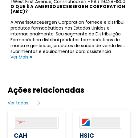
1 West First Avenue, Conshohocken - PA / 19428-1800
O QUE É A AMERISOURCEBERGEN CORPORATION
(ABC)?
A AmerisourceBergen Corporation fornece e distribui
produtos farmacêuticos nos Estados Unidos e
internacionalmente. Seu segmento de Distribuição
Farmacêutica distribui produtos farmacêuticos de
marca e genéricos, produtos de saúde de venda livre,
suprimentos e equipamentos para assistência
Ver Mais
médica domiciliar e serviços relacionados a vários
provedores de assistência médica, incluindo hospitais
e sistemas de saúde de cuidados intensivos,
farmácias de varejo independentes e de rede,
pedidos por correspondência farmácias, clínicas
médicas, farmácias de cuidados prolongados e locais
Ações relacionadas
alternativos e outros clientes. Também fornece
gerenciamento de farmácia, pessoal e outros
Ver todas
serviços de consultoria; fornecer software de
gerenciamento para provedores de saúde de varejo e
institucionais; e soluções de embalagem para vários
provedores de saúde institucionais e varejistas. Além
disso, este segmento distribui plasma e outros
produtos derivados do sangue, produtos
CAH
HSIC