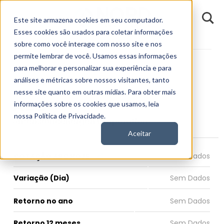
D
Este site armazena cookies em seu computador.
o
n
Esses cookies são usados para coletar informações
d
Fundamentos
Empresas
ABC
E
sobre como você interage com nosso site e nos
permite lembrar de você. Usamos essas informações
para melhorar e personalizar sua experiência e para
análises e métricas sobre nossos visitantes, tanto
nesse site quanto em outras mídias. Para obter mais
ABC
informações sobre os cookies que usamos, leia
nossa Política de Privacidade.
AmerisourceBergen Corporation
Aceitar
COTAÇÃO ABC HOJE
Variação (Dia)
Retorno no ano
Retorno 12 meses