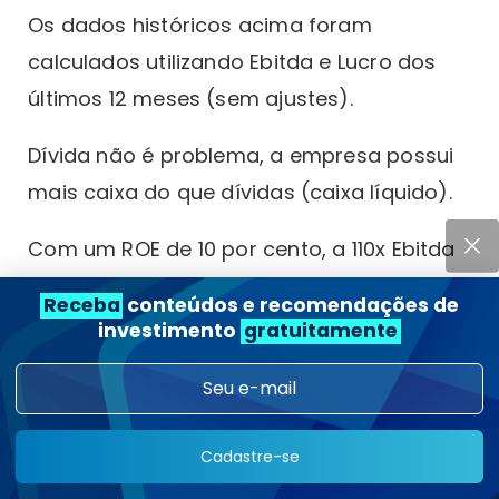
Os dados históricos acima foram
calculados utilizando Ebitda e Lucro dos
últimos 12 meses (sem ajustes).
Dívida não é problema, a empresa possui
mais caixa do que dívidas (caixa líquido).
Com um ROE de 10 por cento, a 110x Ebitda
na faixa média, sem crescimento
Receba
conteúdos e recomendações de
consistente, o preço do IPO não se
investimento
gratuitamente
justifica.
Com a forte competição e ausência de
vantagens competitivas, WEST precisará
Cadastre-se
buscar mais crescimento para ficar à