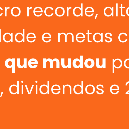
cro recorde, alt
idade e metas 
o que mudou
p
, dividendos e 