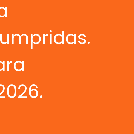
a
cumpridas.
ara
2026.