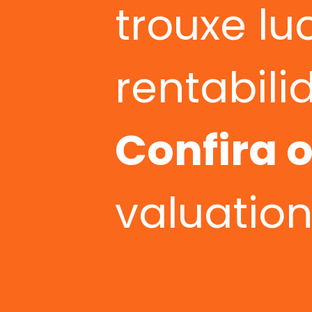
trouxe lu
rentabil
Confira 
valuation