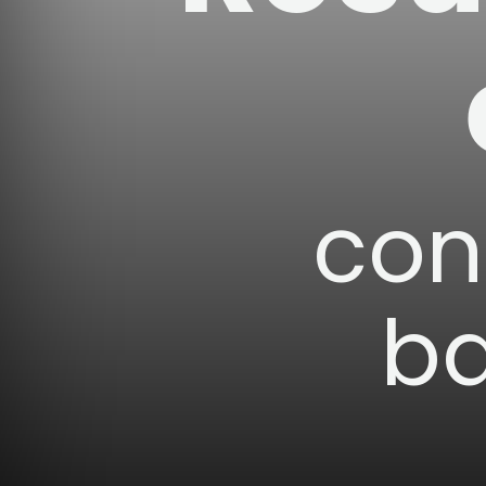
con
ba