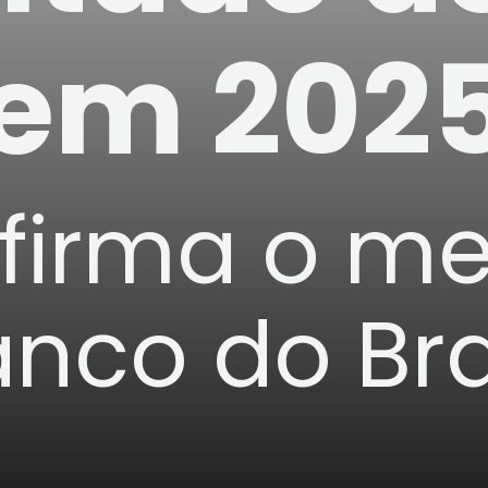
em 202
firma o me
nco do Bra