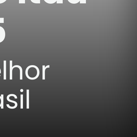
5
lhor
sil