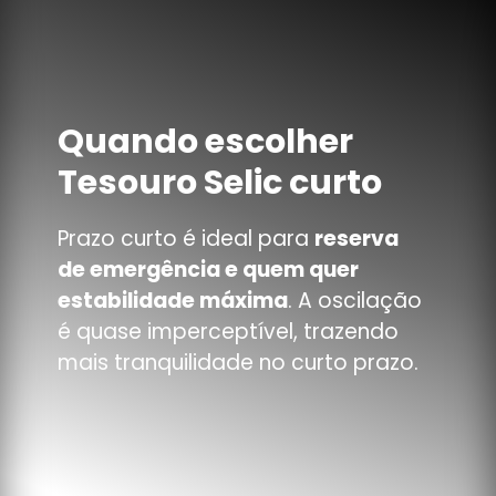
Quando escolher
Tesouro Selic curto
Prazo curto é ideal para
reserva
de emergência e quem quer
estabilidade máxima
. A oscilação
é quase imperceptível, trazendo
mais tranquilidade no curto prazo.