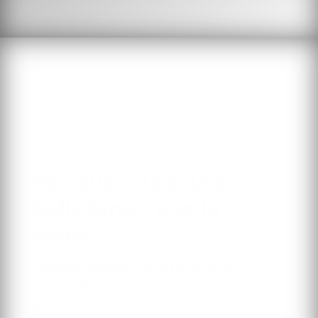
Por que o Tesouro
Selic longo oscila
mais
Quanto maior o prazo, maior a
sensibilidade à taxa adicional
. Em
momentos de estresse, o preço