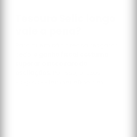
Tesouro Selic longo
vale a pena?
Para quem não precisa resgatar
cedo,
o ganho fiscal costuma
superar o risco raro de
oscilações
. Por isso, prazos
longos podem ser eficientes.