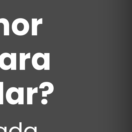
hor
ara
lar?
rada