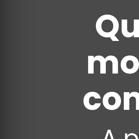
Qu
mo
com
A 