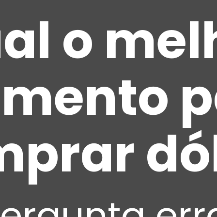
al o mel
mento p
prar dó
pergunta er