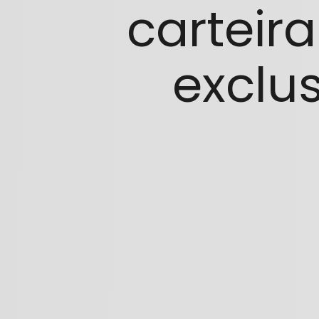
carteir
exclu