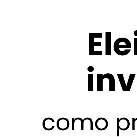
Ele
in
como pr