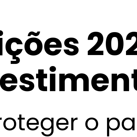
ições 20
vestimen
oteger o pa