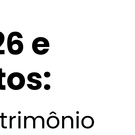
26 e
tos:
trimônio