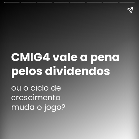
CMIG4 vale a pena
pelos dividendos
ou o ciclo de
crescimento
muda o jogo?