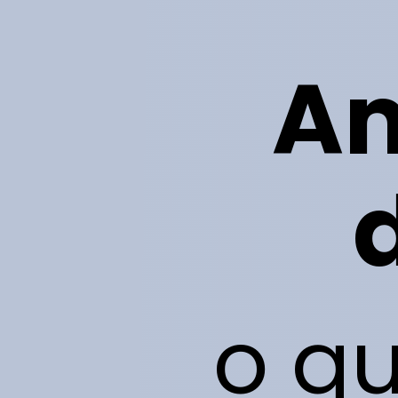
Am
o q