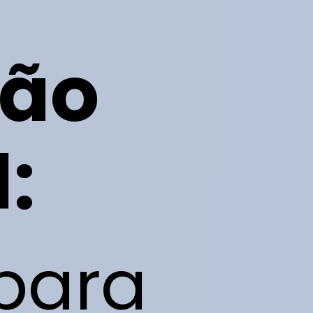
ção
:
para