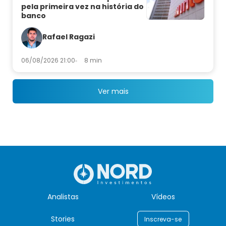
pela primeira vez na história do
banco
Rafael Ragazi
06/08/2026 21:00
8 min
Ver mais
Analistas
Vídeos
Stories
Inscreva-se