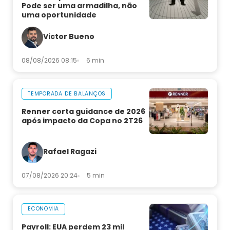
Pode ser uma armadilha, não
uma oportunidade
Victor Bueno
08/08/2026 08:15
6 min
TEMPORADA DE BALANÇOS
Renner corta guidance de 2026
após impacto da Copa no 2T26
Rafael Ragazi
07/08/2026 20:24
5 min
ECONOMIA
Payroll: EUA perdem 23 mil