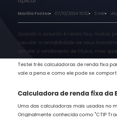
aplicar
Marilia Fontes
07/10/2024 10:52
3 min
Atu
Quando o assunto é renda fixa, muitas 
calcular a rentabilidade de seus investi
simular o rendimento de títulos, mas qua
Testei três calculadoras de renda fixa pa
vale a pena e como ele pode se comport
Calculadora de renda fixa da 
Uma das calculadoras mais usadas no 
Originalmente conhecida como "CTIP Trad