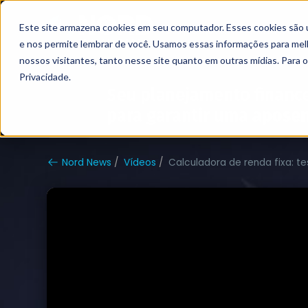
Este site armazena cookies em seu computador. Esses cookies são 
Grupo Nord
Analistas
e nos permite lembrar de você. Usamos essas informações para melho
nossos visitantes, tanto nesse site quanto em outras mídias. Para 
Privacidade.
Nord News
Vídeos
Calculadora de renda fixa: t