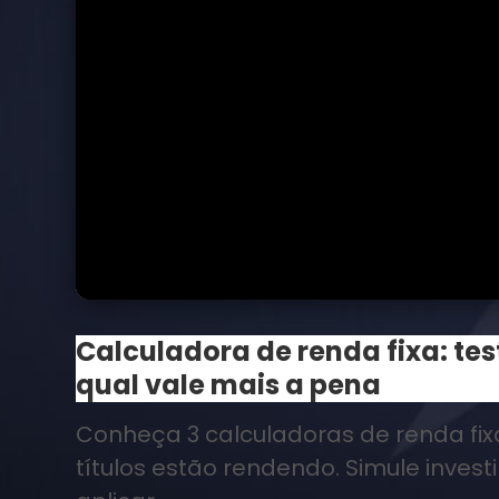
Calculadora de renda fixa: te
qual vale mais a pena
Conheça 3 calculadoras de renda fixa
títulos estão rendendo. Simule inves