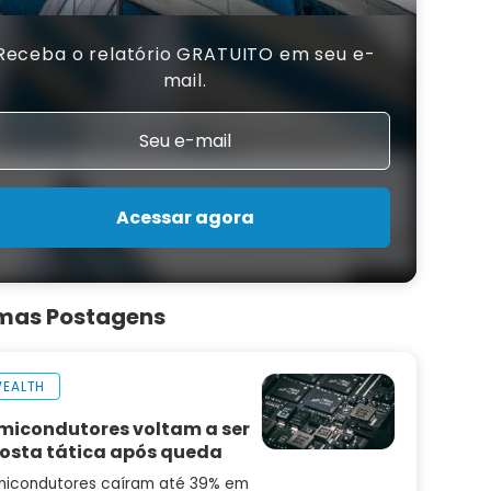
Receba o relatório GRATUITO em seu e-
mail.
Acessar agora
imas Postagens
EALTH
micondutores voltam a ser
osta tática após queda
icondutores caíram até 39% em