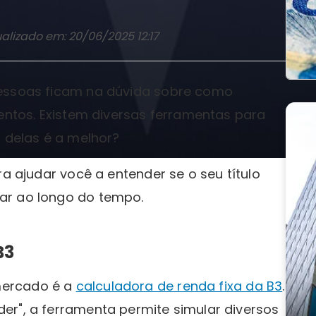
alizado em: 20/06/2025 12:17
pessoas ficam na dúvida sobre como
mentos. Existem diversas ferramentas para
l delas é a melhor?
ra ajudar você a entender se o seu título
ar ao longo do tempo.
B3
mercado é a
calculadora de renda fixa da B3
.
er", a ferramenta permite simular diversos