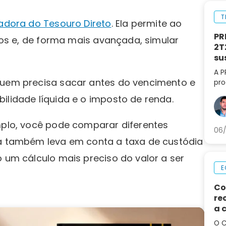
T
adora do Tesouro Direto
. Ela permite ao
PR
ulos e, de forma mais avançada, simular
2T
su
A P
quem precisa sacar antes do vencimento e
pro
lif
ilidade líquida e o imposto de renda.
aná
par
emplo, você pode comparar diferentes
06/
ra também leva em conta a taxa de custódia
o um cálculo mais preciso do valor a ser
E
Co
re
a 
de
O C