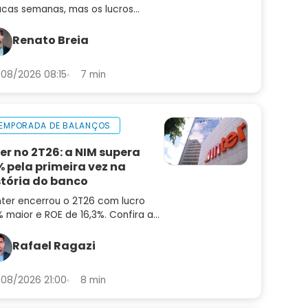
cas semanas, mas os lucros
uiram subindo. Saiba por que o
or pode ser uma oportunidade
Renato Breia
ora
08/2026 08:15
7 min
EMPORADA DE BALANÇOS
ter no 2T26: a NIM supera
% pela primeira vez na
stória do banco
nter encerrou o 2T26 com lucro
 maior e ROE de 16,3%. Confira a
lise do balanço e as perspectivas
a INBR32
Rafael Ragazi
08/2026 21:00
8 min