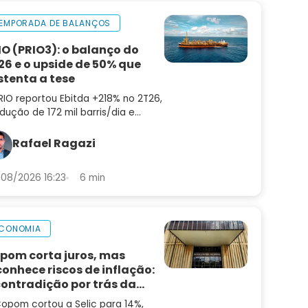
EMPORADA DE BALANÇOS
IO (PRIO3): o balanço do
26 e o upside de 50% que
stenta a tese
RIO reportou Ebitda +218% no 2T26,
dução de 172 mil barris/dia e
ting cost de US$ 8,9. Confira a
lise do balanço e as perspectivas
Rafael Ragazi
a PRIO3
08/2026 16:23
6 min
CONOMIA
pom corta juros, mas
conhece riscos de inflação:
contradição por trás da
cisão
opom cortou a Selic para 14%,