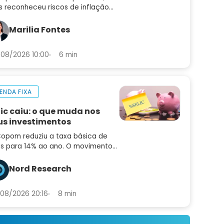
 reconheceu riscos de inflação
alta. Entenda a contradição — e
 que ainda não é hora de
Marilia Fontes
entar risco
08/2026 10:00
6 min
ENDA FIXA
lic caiu: o que muda nos
us investimentos
opom reduziu a taxa básica de
os para 14% ao ano. O movimento
idiu o mercado e o comunicado
uxe sinais importantes sobre os
Nord Research
ximos passos
08/2026 20:16
8 min