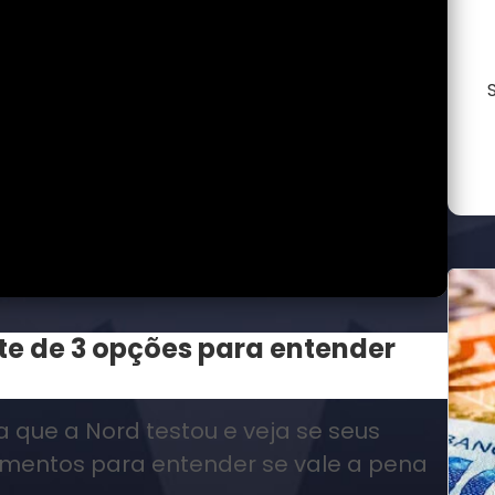
ste de 3 opções para entender
 que a Nord testou e veja se seus
timentos para entender se vale a pena