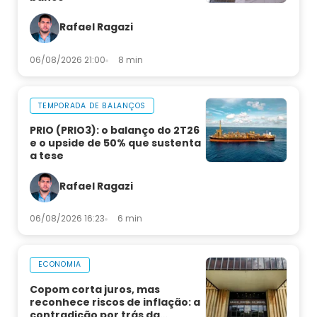
Rafael Ragazi
06/08/2026 21:00
8 min
TEMPORADA DE BALANÇOS
PRIO (PRIO3): o balanço do 2T26
e o upside de 50% que sustenta
a tese
Rafael Ragazi
06/08/2026 16:23
6 min
ECONOMIA
Copom corta juros, mas
reconhece riscos de inflação: a
contradição por trás da