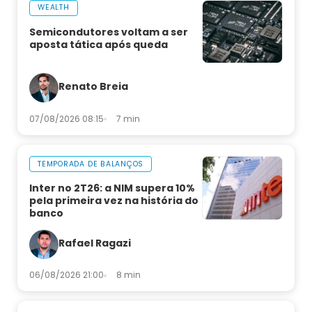
WEALTH
Semicondutores voltam a ser
aposta tática após queda
Renato Breia
07/08/2026 08:15
7 min
TEMPORADA DE BALANÇOS
Inter no 2T26: a NIM supera 10%
pela primeira vez na história do
banco
Rafael Ragazi
06/08/2026 21:00
8 min