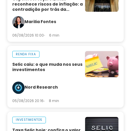
reconhece riscos de inflação: a
contradição por trás da
decisão
Marilia Fontes
06/08/2026 10:00
6 min
RENDA FIXA
Selic caiu: o que muda nos seus
investimentos
Nord Research
05/08/2026 20:16
8 min
INVESTIMENTOS
Taxa Selic hoje: confira o valor