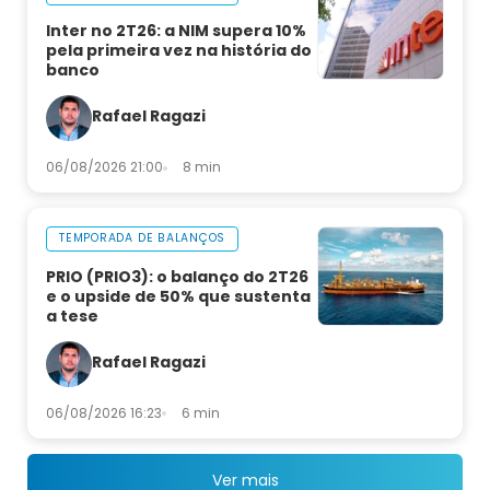
Inter no 2T26: a NIM supera 10%
pela primeira vez na história do
banco
Rafael Ragazi
06/08/2026 21:00
8 min
TEMPORADA DE BALANÇOS
PRIO (PRIO3): o balanço do 2T26
e o upside de 50% que sustenta
a tese
Rafael Ragazi
06/08/2026 16:23
6 min
Ver mais