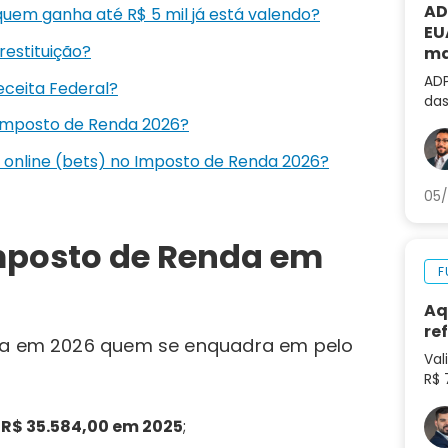
AD
uem ganha até R$ 5 mil já está valendo?
EU
estituição?
ma
al
ADP
eceita Federal?
das
não
 Imposto de Renda 2026?
de 
 online (bets) no Imposto de Renda 2026?
05/
mposto de Renda em
F
Aq
re
nda em 2026 quem se enquadra em pelo
Val
R$ 
tok
pre
e
R$ 35.584,00 em 2025
;
mu