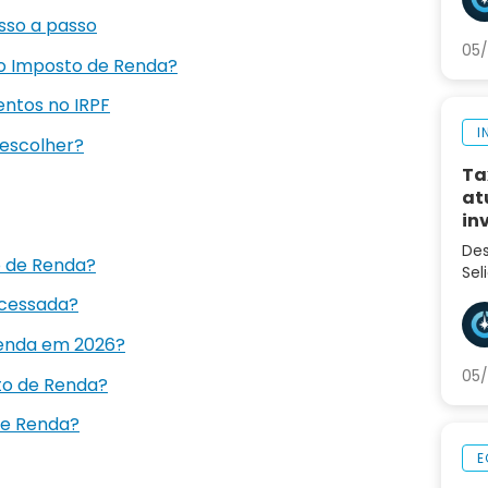
pró
sso a passo
05/
do Imposto de Renda?
entos no IRPF
I
 escolher?
Ta
at
in
Des
o de Renda?
Sel
var
ocessada?
inv
eco
Renda em 2026?
05/
to de Renda?
 de Renda?
E