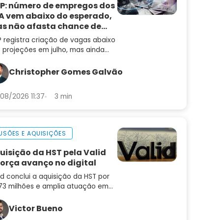
P: número de empregos dos
A vem abaixo do esperado,
s não afasta chance de
ta de juros
 registra criação de vagas abaixo
 projeções em julho, mas ainda
 muda a leitura de um mercado
trabalho aquecido
Christopher Gomes Galvão
08/2026 11:37
3 min
USÕES E AQUISIÇÕES
uisição da HST pela Valid
força avanço no digital
id conclui a aquisição da HST por
73 milhões e amplia atuação em
enização, autenticação e
venção a fraudes. Saiba o que
Victor Bueno
da para a empresa