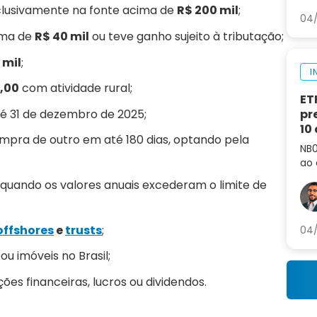
xclusivamente na fonte acima de
R$ 200 mil
;
04/
ima de
R$ 40 mil
ou teve ganho sujeito à tributação;
 mil
;
I
0,00
com atividade rural;
ET
té 31 de dezembro de 2025;
pr
10
ompra de outro em até 180 dias, optando pela
NB0
ao 
co
quando os valores anuais excederam o limite de
cur
offshores
e
trusts
;
04/
ou imóveis no Brasil;
es financeiras, lucros ou dividendos.