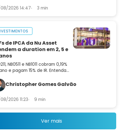
08/2026 14:47
3 min
NVESTIMENTOS
Fs de IPCA da Nu Asset
endem a duration em 2, 5 e
 anos
211, NB0511 e NB1011 cobram 0,19%
ano e pagam 15% de IR. Entenda
mo funcionam e em que ponto da
va superam os ETFs de IMA-B
Christopher Gomes Galvão
08/2026 11:23
9 min
Ver mais