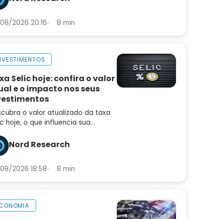
ximos passos
08/2026 20:16
8 min
NVESTIMENTOS
xa Selic hoje: confira o valor
ual e o impacto nos seus
vestimentos
cubra o valor atualizado da taxa
ic hoje, o que influencia sua
iação e como ela afeta seus
estimentos, empréstimos e a
Nord Research
nomia brasileira
08/2026 18:58
8 min
CONOMIA