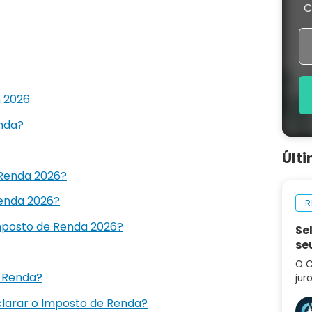
C
 2026
nda?
Últ
 Renda 2026?
Renda 2026?
R
mposto de Renda 2026?
Se
se
O C
e Renda?
jur
div
larar o Imposto de Renda?
tro