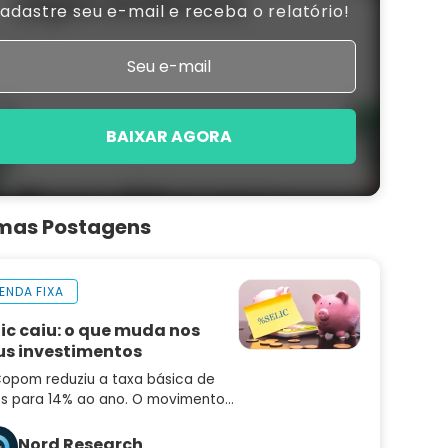
adastre seu e-mail e receba o relatório!
BAIXAR AGORA
imas Postagens
ENDA FIXA
lic caiu: o que muda nos
us investimentos
opom reduziu a taxa básica de
os para 14% ao ano. O movimento
idiu o mercado e o comunicado
uxe sinais importantes sobre os
Nord Research