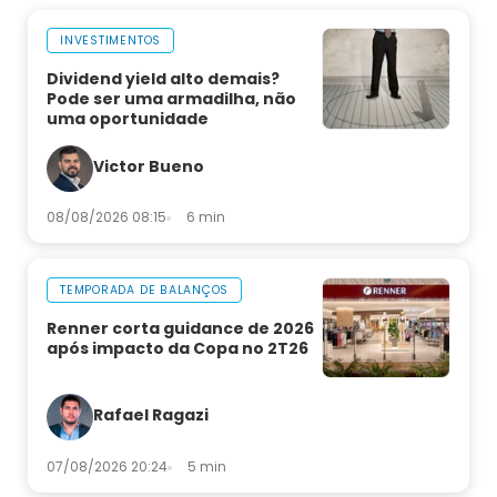
INVESTIMENTOS
Dividend yield alto demais?
Pode ser uma armadilha, não
uma oportunidade
Victor Bueno
08/08/2026 08:15
6 min
TEMPORADA DE BALANÇOS
Renner corta guidance de 2026
após impacto da Copa no 2T26
Rafael Ragazi
07/08/2026 20:24
5 min