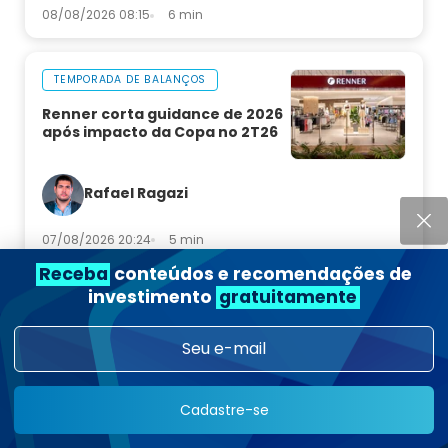
08/08/2026 08:15
6 min
TEMPORADA DE BALANÇOS
Renner corta guidance de 2026
após impacto da Copa no 2T26
Rafael Ragazi
07/08/2026 20:24
5 min
Receba
conteúdos e recomendações de
investimento
gratuitamente
ECONOMIA
Payroll: EUA perdem 23 mil
vagas, bem abaixo do
esperado, mas desemprego cai
Cadastre-se
Christopher Gomes Galvão