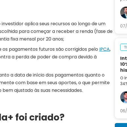
seg
set
ag
 o investidor aplica seus recursos ao longo de um
07/
scolhida para começar a receber a renda (fase de
ntia fixa mensal por 20 anos;
T
 e os pagamentos futuros são corrigidos pelo
IPCA
,
contra a perda de poder de compra devido à
In
10
hi
tanto a data de início dos pagamentos quanto o
O I
lmente com base em seus aportes, o que permite
34%
aná
o bem ajustado às suas necessidades.
par
06/
a+ foi criado?