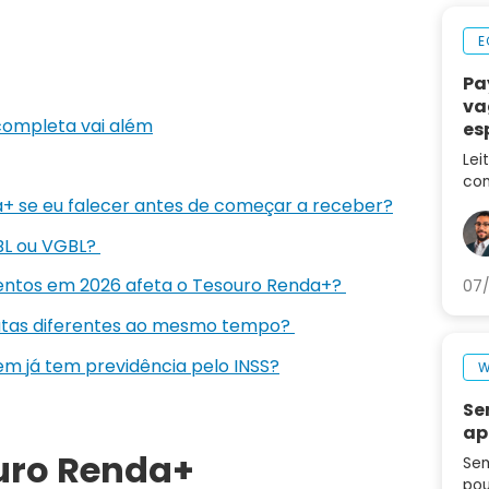
E
Pa
va
completa vai além
es
ca
Lei
con
 se eu falecer antes de começar a receber?
des
no 
BL ou VGBL?
entos em 2026 afeta o Tesouro Renda+?
07/
atas diferentes ao mesmo tempo?
m já tem previdência pelo INSS?
W
Se
ap
uro Renda+
Sem
pou