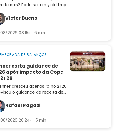
 demais? Pode ser um yield trap.
enda os quatro pilares que
aram pagadoras sustentáveis de
Victor Bueno
adilhas
08/2026 08:15
6 min
EMPORADA DE BALANÇOS
nner corta guidance de
26 após impacto da Copa
 2T26
enner cresceu apenas 1% no 2T26
evisou o guidance de receita de
6 para 4% a 8%. Confira a análise
balanço e as perspectivas para
Rafael Ragazi
N3
08/2026 20:24
5 min