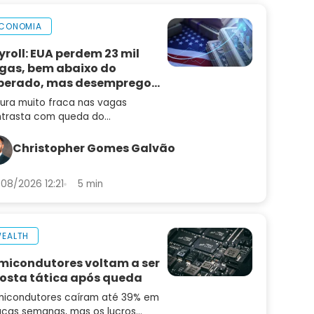
CONOMIA
yroll: EUA perdem 23 mil
gas, bem abaixo do
perado, mas desemprego
i
tura muito fraca nas vagas
trasta com queda do
emprego e mantém alta de juros
radar
Christopher Gomes Galvão
08/2026 12:21
5 min
EALTH
micondutores voltam a ser
osta tática após queda
icondutores caíram até 39% em
cas semanas, mas os lucros