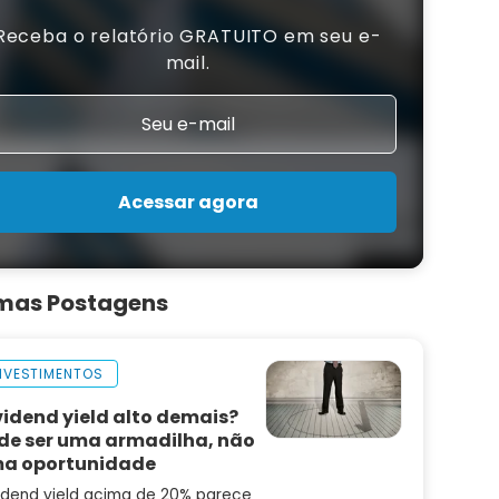
Receba o relatório GRATUITO em seu e-
mail.
Acessar agora
imas Postagens
NVESTIMENTOS
vidend yield alto demais?
de ser uma armadilha, não
a oportunidade
idend yield acima de 20% parece