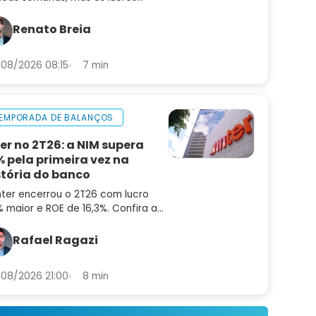
uiram subindo. Saiba por que o
or pode ser uma oportunidade
Renato Breia
ora
08/2026 08:15
7 min
EMPORADA DE BALANÇOS
ter no 2T26: a NIM supera
% pela primeira vez na
stória do banco
nter encerrou o 2T26 com lucro
 maior e ROE de 16,3%. Confira a
lise do balanço e as perspectivas
a INBR32
Rafael Ragazi
08/2026 21:00
8 min