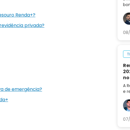
bom
Ent
Tesouro Renda+?
sep
arm
revidência privada?
08/
T
Re
20
no
A R
rva de emergência?
e r
202
nda+
do 
LRE
07/