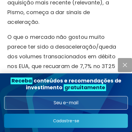
aquisição mais recente (relevante), a
Pismo, começa a dar sinais de
aceleração.
O que o mercado não gostou muito
parece ter sido a desaceleração/queda
dos volumes transacionados em débito
nos EUA, que recuaram de 7,7% no 3T25
para 5,8% no 4T25.
Receba
conteúdos e recomendações de
investimento
gratuitamente
No geral, um resultado levemente acima
do esperado, mas que condiz com a
empresa. Para os próximos trimestres, a
Visa espera a continuidade de um
Cadastre-se
crescimento de “low-double digits” (deve