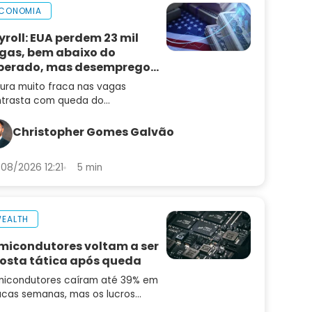
CONOMIA
yroll: EUA perdem 23 mil
gas, bem abaixo do
perado, mas desemprego
i
tura muito fraca nas vagas
trasta com queda do
emprego e mantém alta de juros
radar
Christopher Gomes Galvão
08/2026 12:21
5 min
EALTH
micondutores voltam a ser
osta tática após queda
icondutores caíram até 39% em
cas semanas, mas os lucros
uiram subindo. Saiba por que o