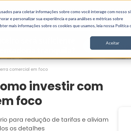
usados para coletar informações sobre como você interage com nosso si
Vídeos
Stories
Inscreva-se
rar e personalizar sua experiência e para análises e métricas sobre
obter mais informações sobre os cookies que usamos, leia nossa Política 
Aceitar
uerra comercial em foco
como investir com
em foco
o para redução de tarifas e aliviam
dos os detalhes