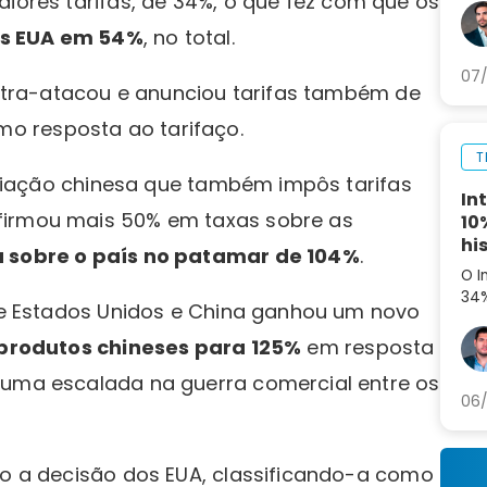
aiores tarifas, de 34%, o que fez com que os
set
os EUA em 54%
, no total.
ag
07/
contra-atacou e anunciou tarifas também de
mo resposta ao tarifaço.
T
taliação chinesa que também impôs tarifas
In
firmou mais 50% em taxas sobre as
10
hi
a sobre o país no patamar de 104%
.
O I
34%
tre Estados Unidos e China ganhou um novo
aná
par
 produtos chineses para 125%
em resposta
 uma escalada na guerra comercial entre os
06/
do a decisão dos EUA, classificando-a como