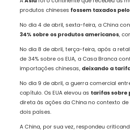
A
Ásia
foi o continente que recebeu as m
produtos chineses
fossem taxados pel
No dia 4 de abril, sexta-feira, a China 
34% sobre os produtos americanos
, co
No dia 8 de abril, terça-feira, após a re
de 34% sobre os EUA, a Casa Branca con
importações chinesas,
deixando a tarif
No dia 9 de abril, a guerra comercial en
capítulo. Os EUA elevou as
tarifas sobre
direta às ações da China no contexto de
dois países.
A China, por sua vez, respondeu critican