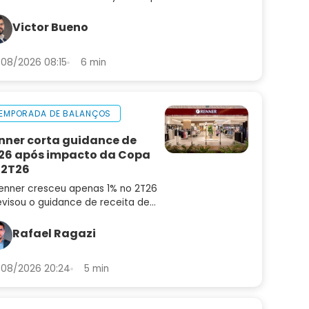
enda os quatro pilares que
aram pagadoras sustentáveis de
Victor Bueno
adilhas
08/2026 08:15
6 min
EMPORADA DE BALANÇOS
nner corta guidance de
26 após impacto da Copa
 2T26
enner cresceu apenas 1% no 2T26
evisou o guidance de receita de
6 para 4% a 8%. Confira a análise
balanço e as perspectivas para
Rafael Ragazi
N3
08/2026 20:24
5 min