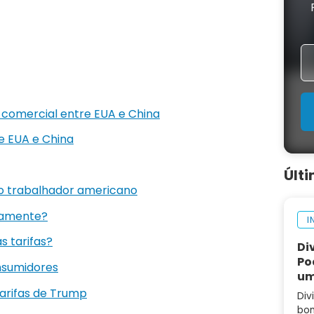
a comercial entre EUA e China
e EUA e China
Últ
 trabalhador americano
damente?
I
s tarifas?
Di
Po
nsumidores
um
arifas de Trump
Div
bom