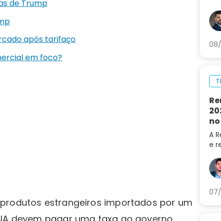
fas de Trump
Ent
sep
ump
arm
cado após tarifaço
08/
mercial em foco?
T
Re
20
no
A R
e r
202
do 
LRE
07/
produtos estrangeiros importados por um
 EUA devem pagar uma taxa ao governo