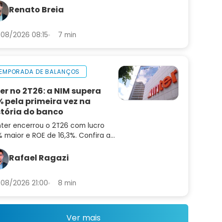
or pode ser uma oportunidade
Renato Breia
ora
08/2026 08:15
7 min
EMPORADA DE BALANÇOS
ter no 2T26: a NIM supera
% pela primeira vez na
stória do banco
nter encerrou o 2T26 com lucro
 maior e ROE de 16,3%. Confira a
lise do balanço e as perspectivas
a INBR32
Rafael Ragazi
08/2026 21:00
8 min
Ver mais