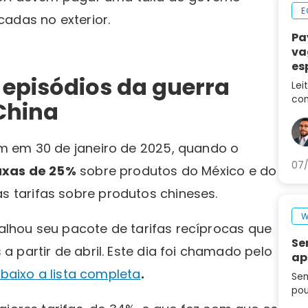
E
adas no exterior.
Pa
va
es
 episódios da guerra
ca
Lei
con
China
des
no 
m em 30 de janeiro de 2025, quando o
07/
axas de 25%
sobre produtos do México e do
s tarifas sobre produtos chineses.
W
talhou seu pacote de tarifas recíprocas que
Se
 partir de abril. Este dia foi chamado pelo
ap
baixo a lista completa
.
Sem
pou
seg