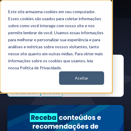
Este site armazena cookies em seu computador.
Esses cookies são usados para coletar informações
sobre como você interage com nosso site e nos
Tags
Derivativos
Nord News
permite lembrar de você. Usamos essas informações
Derivativos
para melhorar e personalizar sua experiência e para
análises e métricas sobre nossos visitantes, tanto
nesse site quanto em outras mídias. Para obter mais
Outras Tags
informações sobre os cookies que usamos, leia
nossa Política de Privacidade.
INVESTIMENTOS
BOLSA DE VALORES
RENDA VARIÁVEL
TEMPORADA DE BALANÇOS
MERCADO FINANCEIRO
Aceitar
RENDA FIXA
ECONOMIA
FUNDOS IMOBILIÁRIOS
VIVER DE RENDA
DIVERSOS
Receba
conteúdos e
recomendações de