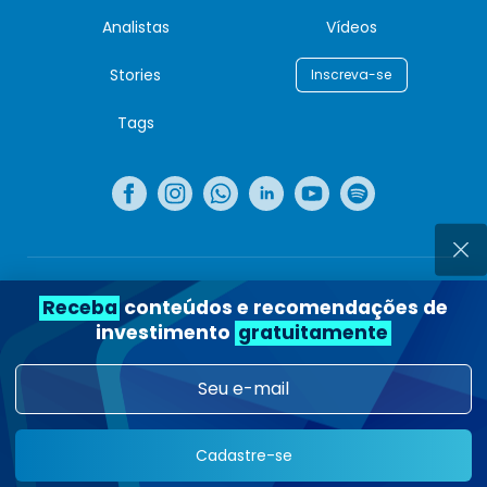
Analistas
Vídeos
Stories
Inscreva-se
Tags
Voltar para o topo
Receba
conteúdos e recomendações de
investimento
gratuitamente
Copyright © Nord Investimentos, 2026. Todos os direitos
reservados.
Rua Joaquim Floriano, 100 - Itaim Bibi, São Paulo - SP
04534-000
Cadastre-se