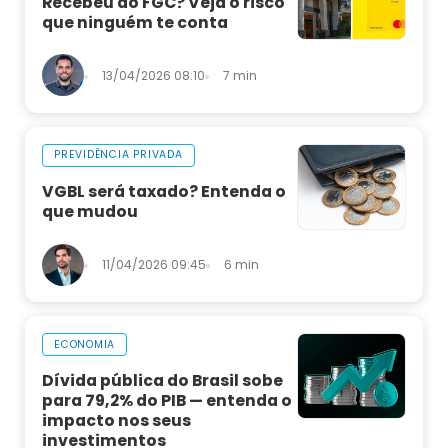
Recebeu do FGC? Veja o risco
que ninguém te conta
13/04/2026 08:10
7 min
PREVIDÊNCIA PRIVADA
VGBL será taxado? Entenda o
que mudou
11/04/2026 09:45
6 min
ECONOMIA
Dívida pública do Brasil sobe
para 79,2% do PIB — entenda o
impacto nos seus
investimentos