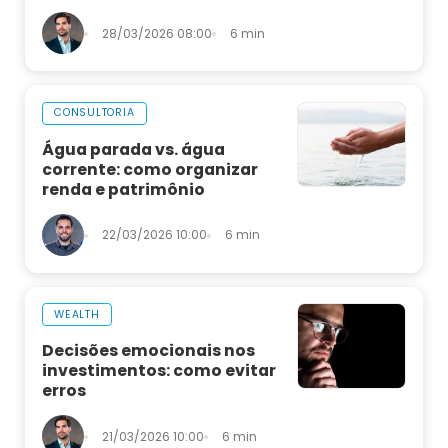
28/03/2026 08:00
6 min
CONSULTORIA
Água parada vs. água
corrente: como organizar
renda e patrimônio
22/03/2026 10:00
6 min
WEALTH
Decisões emocionais nos
investimentos: como evitar
erros
21/03/2026 10:00
6 min