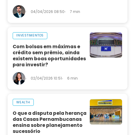
04/04/2026 08:50
7 min
INVESTIMENTOS
Com bolsas em máximas e
crédito sem prêmio, ainda
existem boas oportunidades
para investir?
02/04/2026 10:51
6 min
WEALTH
O que a disputa pela herança
das Casas Pernambucanas
ensina sobre planejamento
sucessório