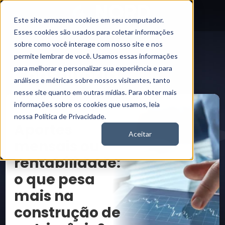
Este site armazena cookies em seu computador.
Esses cookies são usados para coletar informações
sobre como você interage com nosso site e nos
Tags
Consultoria
Nord News
permite lembrar de você. Usamos essas informações
Consultoria
para melhorar e personalizar sua experiência e para
análises e métricas sobre nossos visitantes, tanto
nesse site quanto em outras mídias. Para obter mais
informações sobre os cookies que usamos, leia
INVESTIMENTOS
nossa Política de Privacidade.
Aportes
Aceitar
mensais ou
rentabilidade:
o que pesa
mais na
construção de