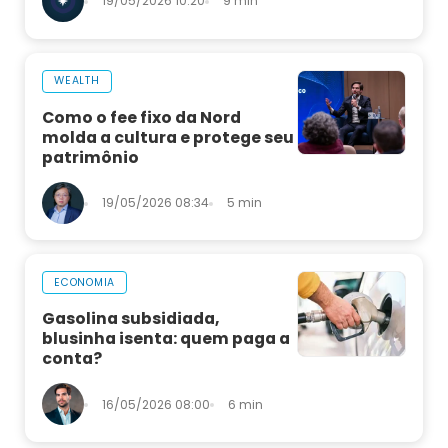
19/05/2026 10:20
9 min
WEALTH
Como o fee fixo da Nord
molda a cultura e protege seu
patrimônio
19/05/2026 08:34
5 min
ECONOMIA
Gasolina subsidiada,
blusinha isenta: quem paga a
conta?
16/05/2026 08:00
6 min