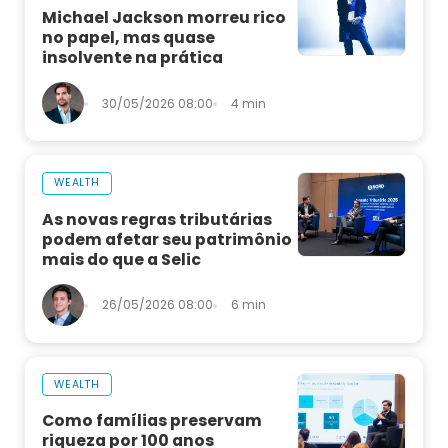
Michael Jackson morreu rico
no papel, mas quase
insolvente na prática
30/05/2026 08:00
4 min
WEALTH
As novas regras tributárias
podem afetar seu patrimônio
mais do que a Selic
26/05/2026 08:00
6 min
WEALTH
Como famílias preservam
riqueza por 100 anos