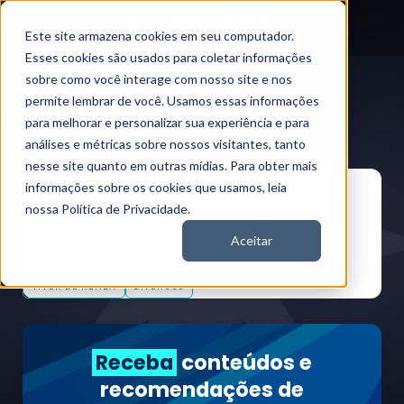
Este site armazena cookies em seu computador.
Esses cookies são usados para coletar informações
sobre como você interage com nosso site e nos
Tags
CDI
Nord News
permite lembrar de você. Usamos essas informações
CDI
para melhorar e personalizar sua experiência e para
análises e métricas sobre nossos visitantes, tanto
nesse site quanto em outras mídias. Para obter mais
Outras Tags
informações sobre os cookies que usamos, leia
nossa Política de Privacidade.
INVESTIMENTOS
BOLSA DE VALORES
RENDA VARIÁVEL
TEMPORADA DE BALANÇOS
MERCADO FINANCEIRO
Aceitar
RENDA FIXA
ECONOMIA
FUNDOS IMOBILIÁRIOS
VIVER DE RENDA
DIVERSOS
Receba
conteúdos e
recomendações de