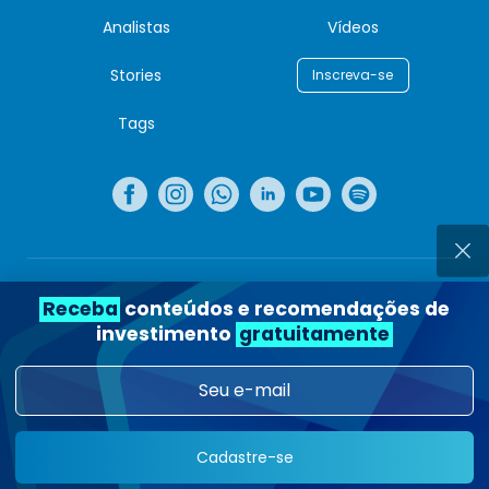
Analistas
Vídeos
Stories
Inscreva-se
Tags
Voltar para o topo
Receba
conteúdos e recomendações de
investimento
gratuitamente
Copyright © Nord Investimentos, 2026. Todos os direitos
reservados.
Rua Joaquim Floriano, 100 - Itaim Bibi, São Paulo - SP
04534-000
Cadastre-se