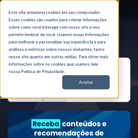
Este site armazena cookies em seu computador.
Esses cookies são usados para coletar informações
sobre como você interage com nosso site e nos
Tags
Bolsa De Valores,
Nord News
permite lembrar de você. Usamos essas informações
Bolsa De Valores,
para melhorar e personalizar sua experiência e para
análises e métricas sobre nossos visitantes, tanto
nesse site quanto em outras mídias. Para obter mais
Outras Tags
informações sobre os cookies que usamos, leia
nossa Política de Privacidade.
INVESTIMENTOS
BOLSA DE VALORES
RENDA VARIÁVEL
TEMPORADA DE BALANÇOS
MERCADO FINANCEIRO
Aceitar
RENDA FIXA
ECONOMIA
FUNDOS IMOBILIÁRIOS
VIVER DE RENDA
DIVERSOS
Receba
conteúdos e
recomendações de