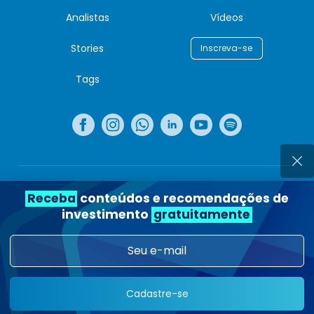
Analistas
Vídeos
Stories
Inscreva-se
Tags
Voltar para o topo
Receba
conteúdos e recomendações de
investimento
gratuitamente
Copyright © Nord Investimentos, 2026. Todos os direitos
reservados.
Rua Joaquim Floriano, 100 - Itaim Bibi, São Paulo - SP
04534-000
Cadastre-se