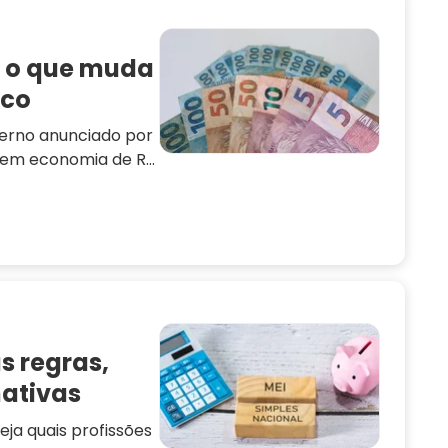
: o que muda
ico
verno anunciado por
tem economia de R$
como a limitação do
 e o impacto do
s regras,
nativas
ja quais profissões