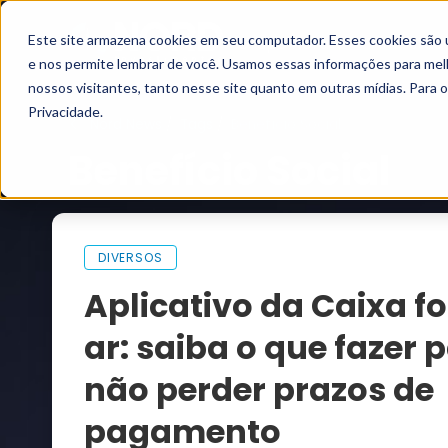
Este site armazena cookies em seu computador. Esses cookies são 
Grupo Nord
Analistas
e nos permite lembrar de você. Usamos essas informações para melho
nossos visitantes, tanto nesse site quanto em outras mídias. Para 
Privacidade.
Nord News
Tags
Benefício Social
Benefício Social
DIVERSOS
Aplicativo da Caixa f
ar: saiba o que fazer 
não perder prazos de
pagamento