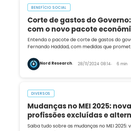
BENEFÍCIO SOCIAL
Corte de gastos do Governo
com o novo pacote econôm
Entenda o pacote de corte de gastos do go
Fernando Haddad, com medidas que prome
70 bilhões. Veja os detalhes das propostas, 
salário mínimo, o combate aos supersalários
Nord Research
28/11/2024 08:14
6 min
aumento da isenção do IR
DIVERSOS
Mudanças no MEI 2025: nova
profissões excluídas e alter
Saiba tudo sobre as mudanças no MEI 2025: ve