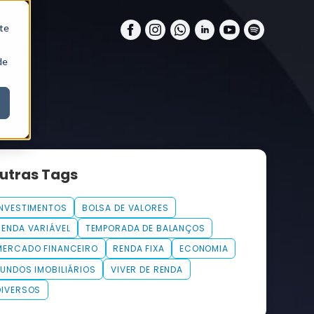
te
de
utras Tags
INVESTIMENTOS
BOLSA DE VALORES
RENDA VARIÁVEL
TEMPORADA DE BALANÇOS
MERCADO FINANCEIRO
RENDA FIXA
ECONOMIA
FUNDOS IMOBILIÁRIOS
VIVER DE RENDA
DIVERSOS