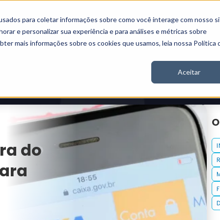
usados para coletar informações sobre como você interage com nosso si
Vídeos
Stories
Inscreva-se
rar e personalizar sua experiência e para análises e métricas sobre
obter mais informações sobre os cookies que usamos, leia nossa Política 
Aceitar
O
ora do
para