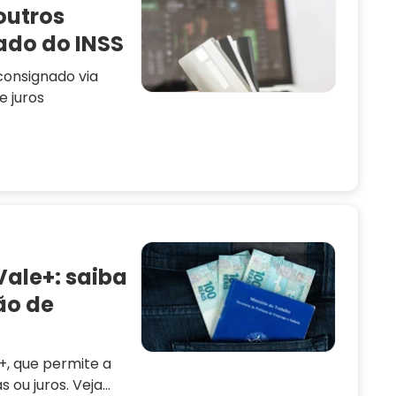
outros
ado do INSS
consignado via
e juros
Vale+: saiba
ão de
+, que permite a
 ou juros. Veja