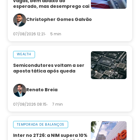
vagas, bem abaixo do
esperado, mas desemprego cai
Christopher Gomes Galvão
07/08/2026 12:21
5 min
WEALTH
Semicondutores voltam a ser
aposta tática após queda
Renato Breia
07/08/2026 08:15
7 min
TEMPORADA DE BALANÇOS
Inter no 2T26: a NIM supera 10%