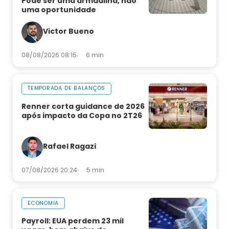
Pode ser uma armadilha, não
uma oportunidade
Victor Bueno
08/08/2026 08:15
6 min
TEMPORADA DE BALANÇOS
Renner corta guidance de 2026
após impacto da Copa no 2T26
Rafael Ragazi
07/08/2026 20:24
5 min
ECONOMIA
Payroll: EUA perdem 23 mil