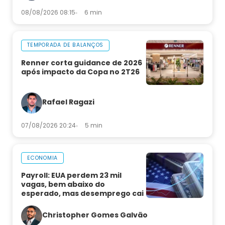
08/08/2026 08:15
6 min
TEMPORADA DE BALANÇOS
Renner corta guidance de 2026
após impacto da Copa no 2T26
Rafael Ragazi
07/08/2026 20:24
5 min
ECONOMIA
Payroll: EUA perdem 23 mil
vagas, bem abaixo do
esperado, mas desemprego cai
Christopher Gomes Galvão