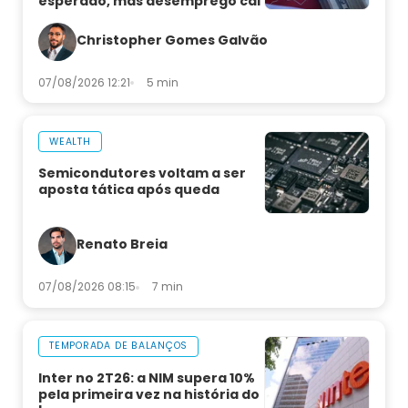
esperado, mas desemprego cai
Christopher Gomes Galvão
07/08/2026 12:21
5 min
WEALTH
Semicondutores voltam a ser
aposta tática após queda
Renato Breia
07/08/2026 08:15
7 min
TEMPORADA DE BALANÇOS
Inter no 2T26: a NIM supera 10%
pela primeira vez na história do