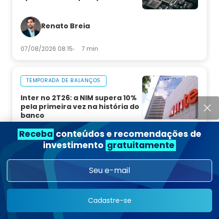
Renato Breia
07/08/2026 08:15
7 min
TEMPORADA DE BALANÇOS
Inter no 2T26: a NIM supera 10%
pela primeira vez na história do
banco
Receba
conteúdos e recomendações de
Rafael Ragazi
investimento
gratuitamente
06/08/2026 21:00
8 min
Ver mais
Cadastre-se