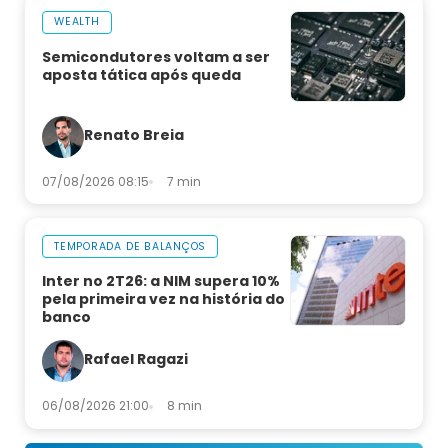
WEALTH
Semicondutores voltam a ser
aposta tática após queda
Renato Breia
07/08/2026 08:15
7 min
TEMPORADA DE BALANÇOS
Inter no 2T26: a NIM supera 10%
pela primeira vez na história do
banco
Rafael Ragazi
06/08/2026 21:00
8 min