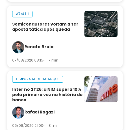
WEALTH
Semicondutores voltam a ser
aposta tática após queda
Renato Breia
07/08/2026 08:15
7 min
TEMPORADA DE BALANÇOS
Inter no 2T26: a NIM supera 10%
pela primeira vez na história do
banco
Rafael Ragazi
06/08/2026 21:00
8 min