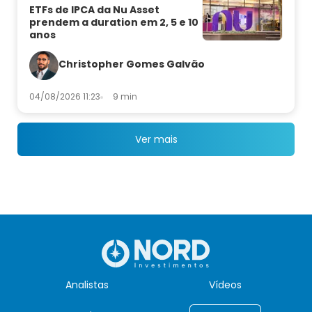
ETFs de IPCA da Nu Asset
prendem a duration em 2, 5 e 10
anos
Christopher Gomes Galvão
04/08/2026 11:23
9 min
Ver mais
Analistas
Vídeos