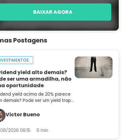
BAIXAR AGORA
imas Postagens
NVESTIMENTOS
vidend yield alto demais?
de ser uma armadilha, não
a oportunidade
idend yield acima de 20% parece
 demais? Pode ser um yield trap.
enda os quatro pilares que
aram pagadoras sustentáveis de
Victor Bueno
adilhas
08/2026 08:15
6 min