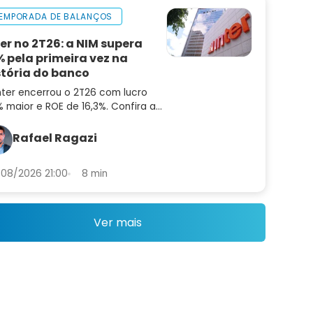
EMPORADA DE BALANÇOS
ter no 2T26: a NIM supera
% pela primeira vez na
stória do banco
nter encerrou o 2T26 com lucro
 maior e ROE de 16,3%. Confira a
lise do balanço e as perspectivas
a INBR32
Rafael Ragazi
08/2026 21:00
8 min
Ver mais