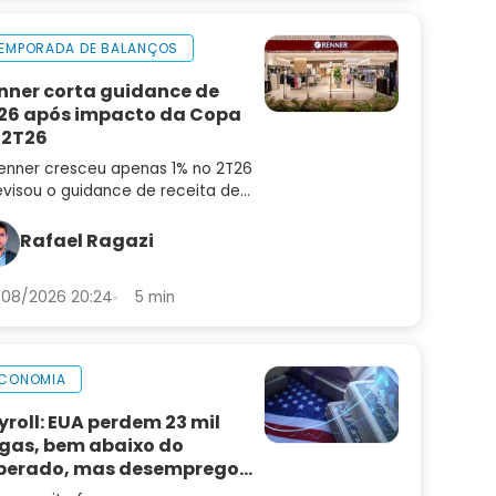
EMPORADA DE BALANÇOS
nner corta guidance de
26 após impacto da Copa
 2T26
enner cresceu apenas 1% no 2T26
evisou o guidance de receita de
6 para 4% a 8%. Confira a análise
balanço e as perspectivas para
Rafael Ragazi
N3
08/2026 20:24
5 min
CONOMIA
yroll: EUA perdem 23 mil
gas, bem abaixo do
perado, mas desemprego
i