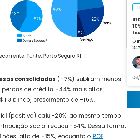
T
In
10
hi
O I
34%
aná
recorrente. Fonte: Porto Seguro RI
par
06/
esas consolidadas
(+7%) subiram menos
 perdas de crédito +44% mais altas,
 1,3 bilhão, crescimento de +15%.
onial (positivo) caiu -20%, ao mesmo tempo
ntribuição social recuou -54%. Dessa forma,
ilhões, alta de +15%, enquanto o
ROE