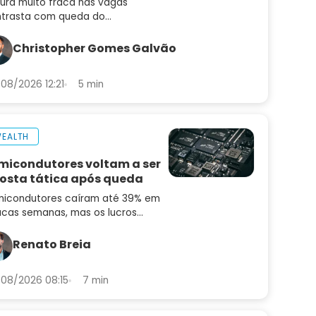
tura muito fraca nas vagas
trasta com queda do
emprego e mantém alta de juros
radar
Christopher Gomes Galvão
08/2026 12:21
5 min
EALTH
micondutores voltam a ser
osta tática após queda
icondutores caíram até 39% em
cas semanas, mas os lucros
uiram subindo. Saiba por que o
or pode ser uma oportunidade
Renato Breia
ora
08/2026 08:15
7 min