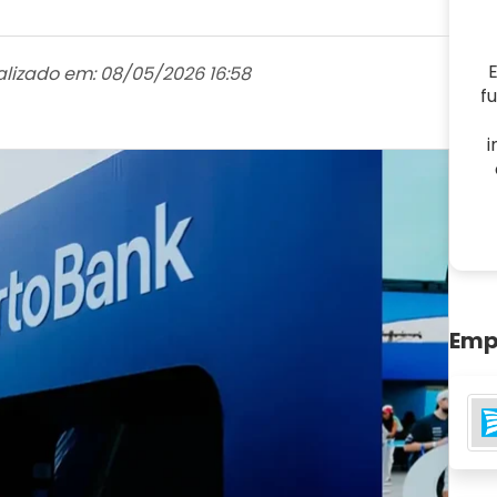
E
alizado em: 08/05/2026 16:58
f
i
Emp