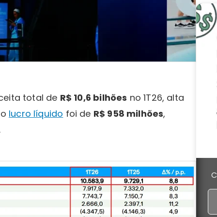
ceita total de
R$ 10,6 bilhões
no 1T26, alta
 o
lucro líquido
foi de
R$ 958 milhões
,
.
C