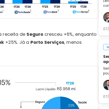
Lei
con
des
no 
07/
a receita de
Seguro
cresceu +6%, enquanto
nk
+25%. Já a
Porto Serviços
, menos
W
Se
ap
Sem
pou
seg
set
ag
07/