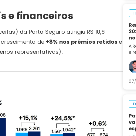
 e financeiros
T
Re
20
ceitas) da Porto Seguro atingiu R$ 10,6
no
o crescimento de
+8% nos prêmios retidos
e
A R
enos representativas).
e r
202
do 
LRE
07/
E
Pa
va
es
ca