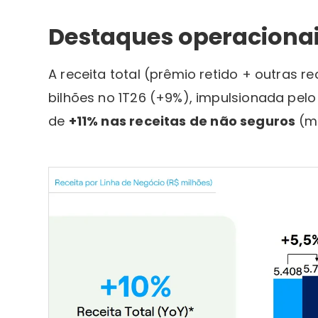
Destaques operacionais
A receita total (prêmio retido + outras re
bilhões no 1T26 (+9%), impulsionada pel
de
+11% nas receitas de não seguros
(m