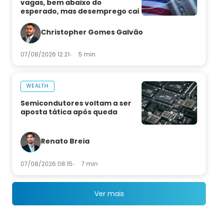
vagas, bem abaixo do
esperado, mas desemprego cai
Christopher Gomes Galvão
07/08/2026 12:21
5 min
WEALTH
Semicondutores voltam a ser
aposta tática após queda
Renato Breia
07/08/2026 08:15
7 min
Ver mais