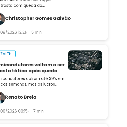
trasta com queda do
emprego e mantém alta de juros
radar
Christopher Gomes Galvão
08/2026 12:21
5 min
EALTH
micondutores voltam a ser
osta tática após queda
icondutores caíram até 39% em
cas semanas, mas os lucros
uiram subindo. Saiba por que o
or pode ser uma oportunidade
Renato Breia
ora
08/2026 08:15
7 min