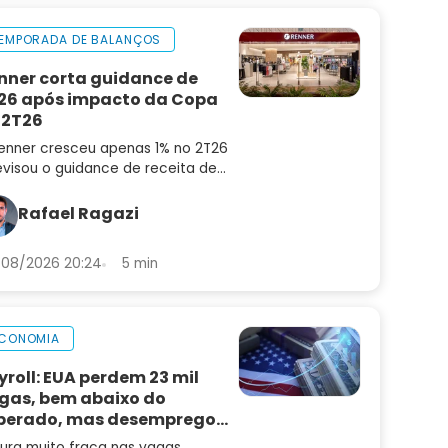
EMPORADA DE BALANÇOS
nner corta guidance de
26 após impacto da Copa
 2T26
enner cresceu apenas 1% no 2T26
evisou o guidance de receita de
6 para 4% a 8%. Confira a análise
balanço e as perspectivas para
Rafael Ragazi
N3
08/2026 20:24
5 min
CONOMIA
yroll: EUA perdem 23 mil
gas, bem abaixo do
perado, mas desemprego
i
tura muito fraca nas vagas