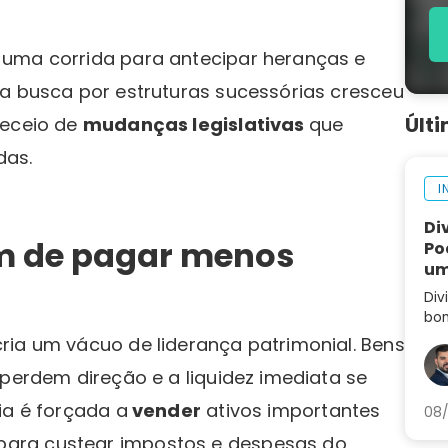
 uma corrida para antecipar heranças e
 a busca por estruturas sucessórias cresceu
Últ
receio de
mudanças legislativas
que
das.
I
Di
ém de pagar menos
Po
um
Div
bom
Ent
ria um vácuo de liderança patrimonial. Bens
sep
 perdem direção e a liquidez imediata se
arm
ia é forçada a
vender
ativos importantes
08/
ara custear impostos e despesas do