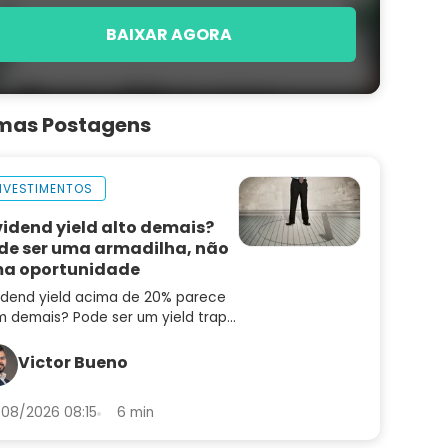
BAIXAR AGORA
imas Postagens
NVESTIMENTOS
vidend yield alto demais?
de ser uma armadilha, não
a oportunidade
idend yield acima de 20% parece
 demais? Pode ser um yield trap.
enda os quatro pilares que
aram pagadoras sustentáveis de
Victor Bueno
adilhas
08/2026 08:15
6 min