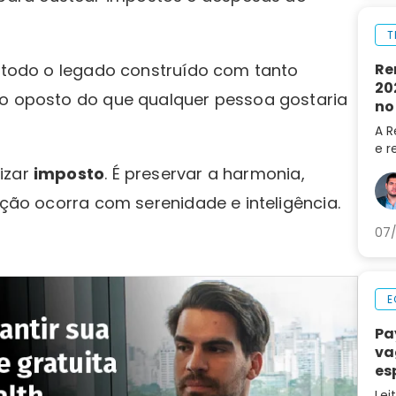
T
Re
a todo o legado construído com tanto
20
 o oposto do que qualquer pessoa gostaria
no
A R
e r
202
izar
imposto
. É preservar a harmonia,
do 
ição ocorra com serenidade e inteligência.
LRE
07/
E
Pa
va
es
ca
Lei