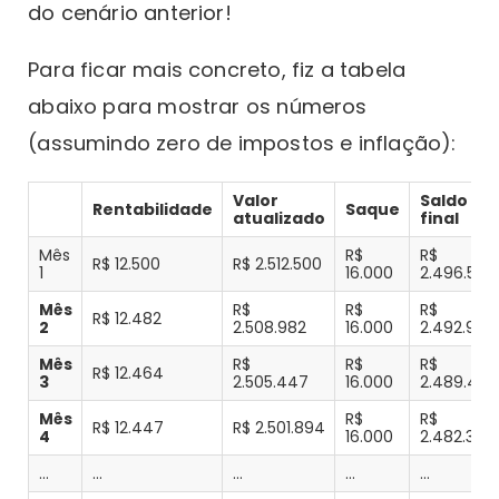
do cenário anterior!
Para ficar mais concreto, fiz a tabela
abaixo para mostrar os números
(assumindo zero de impostos e inflação):
Valor
Saldo
Rentabilidade
Saque
atualizado
final
Mês
R$
R$
R$ 12.500
R$ 2.512.500
1
16.000
2.496.500
Mês
R$
R$
R$
R$ 12.482
2
2.508.982
16.000
2.492.982
Mês
R$
R$
R$
R$ 12.464
3
2.505.447
16.000
2.489.447
Mês
R$
R$
R$ 12.447
R$ 2.501.894
4
16.000
2.482.324
…
…
…
…
…