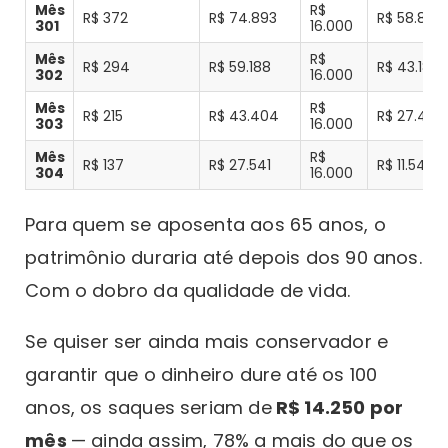
Mês
R$
R$ 372
R$ 74.893
R$ 58.893
301
16.000
Mês
R$
R$ 294
R$ 59.188
R$ 43.188
302
16.000
Mês
R$
R$ 215
R$ 43.404
R$ 27.404
303
16.000
Mês
R$
R$ 137
R$ 27.541
R$ 11.541
304
16.000
Para quem se aposenta aos 65 anos, o
patrimônio duraria até depois dos 90 anos.
Com o dobro da qualidade de vida.
Se quiser ser ainda mais conservador e
garantir que o dinheiro dure até os 100
anos, os saques seriam de
R$ 14.250 por
mês
— ainda assim, 78% a mais do que os