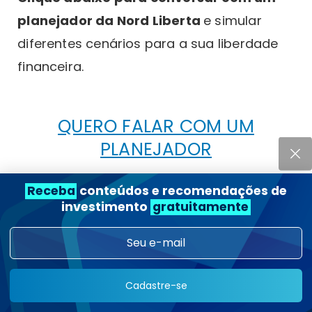
planejador da Nord Liberta
e simular
diferentes cenários para a sua liberdade
financeira.
QUERO FALAR COM UM
PLANEJADOR
Receba
conteúdos e recomendações de
investimento
gratuitamente
Será um prazer ajudar você a tomar
essa decisão com mais clareza.
Veja a Nord com
Cadastre-se
mais frequência