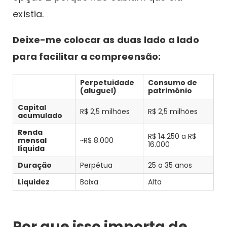
existia.
Deixe-me colocar as duas lado a lado
para facilitar a compreensão:
Perpetuidade
Consumo de
(aluguel)
patrimônio
Capital
R$ 2,5 milhões
R$ 2,5 milhões
acumulado
Renda
R$ 14.250 a R$
mensal
~R$ 8.000
16.000
líquida
Duração
Perpétua
25 a 35 anos
Liquidez
Baixa
Alta
Por que isso importa de