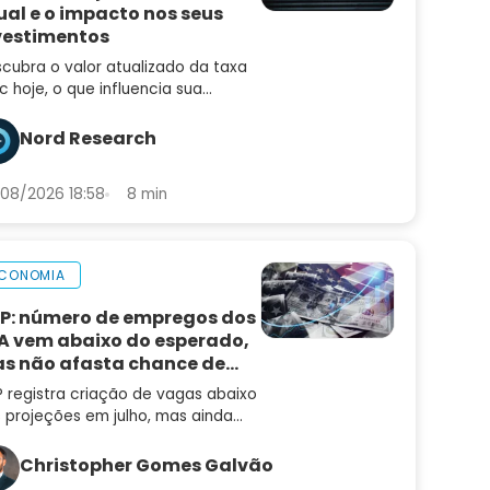
ual e o impacto nos seus
vestimentos
cubra o valor atualizado da taxa
ic hoje, o que influencia sua
iação e como ela afeta seus
estimentos, empréstimos e a
Nord Research
nomia brasileira
08/2026 18:58
8 min
CONOMIA
P: número de empregos dos
A vem abaixo do esperado,
s não afasta chance de
ta de juros
 registra criação de vagas abaixo
 projeções em julho, mas ainda
 muda a leitura de um mercado
trabalho aquecido
Christopher Gomes Galvão