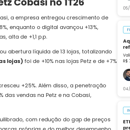
etz Cobasi no 1T26
05/
basi, a empresa entregou crescimento de
%, enquanto o digital avançou +13%,
F
 alta de +1,1 p.p.
Aq
re
u abertura líquida de 13 lojas, totalizando
Val
s lojas)
foi de +10% nas lojas Petz e de +7%
R$ 
tok
pre
mu
cresceu +25%. Além disso, a penetração
04/
% das vendas na Petz e na Cobasi,
I
uilibrado, com redução do gap de preços
ET
pr
as marcas próprias e do melhor desempenho