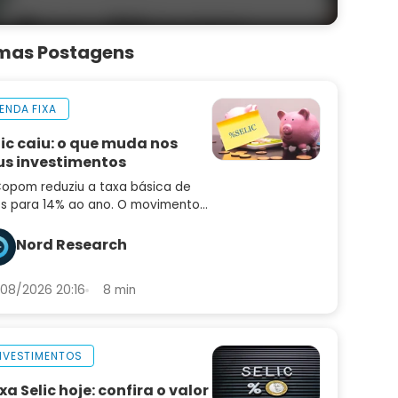
imas Postagens
ENDA FIXA
lic caiu: o que muda nos
us investimentos
opom reduziu a taxa básica de
os para 14% ao ano. O movimento
idiu o mercado e o comunicado
uxe sinais importantes sobre os
Nord Research
ximos passos
08/2026 20:16
8 min
NVESTIMENTOS
xa Selic hoje: confira o valor