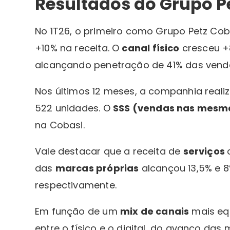
Resultados do Grupo P
No 1T26, o primeiro como Grupo Petz Co
+10% na receita. O
canal físico
cresceu +8
alcançando penetração de 41% das vendas,
Nos últimos 12 meses, a companhia realizo
522 unidades. O
SSS (vendas nas mesma
na Cobasi.
Vale destacar que a receita de
serviços
das
marcas próprias
alcançou 13,5% e 8
respectivamente.
Em função de um
mix de canais
mais eq
entre o físico e o digital, do avanço d