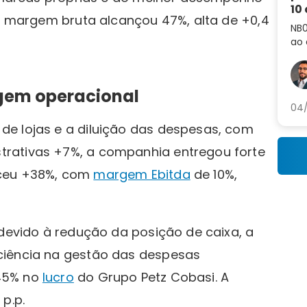
10
 A margem bruta alcançou 47%, alta de +0,4
NB0
ao 
co
cur
gem operacional
04/
e lojas e a diluição das despesas, com
rativas +7%, a companhia entregou forte
ceu +38%, com
margem Ebitda
de 10%,
 devido à redução da posição de caixa, a
ciência na gestão das despesas
+45% no
lucro
do Grupo Petz Cobasi. A
p.p.