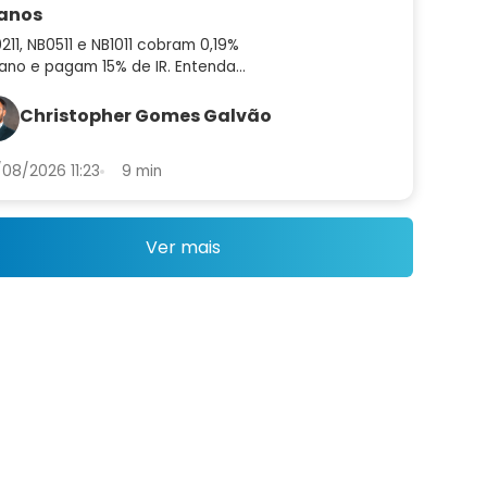
 anos
211, NB0511 e NB1011 cobram 0,19%
ano e pagam 15% de IR. Entenda
mo funcionam e em que ponto da
va superam os ETFs de IMA-B
Christopher Gomes Galvão
08/2026 11:23
9 min
Ver mais