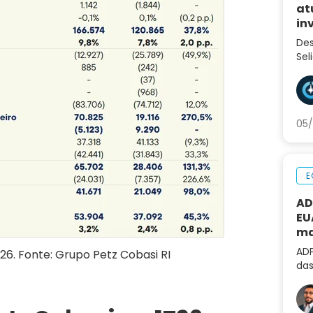
at
in
Des
Sel
var
inv
eco
05/
E
AD
EU
ma
al
ADP
26. Fonte: Grupo Petz Cobasi RI
das
não
de 