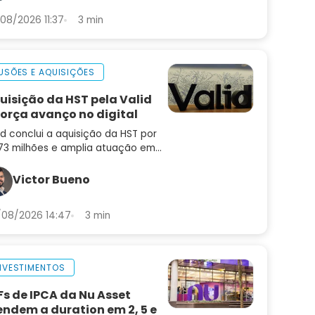
08/2026 11:37
3 min
USÕES E AQUISIÇÕES
uisição da HST pela Valid
força avanço no digital
id conclui a aquisição da HST por
73 milhões e amplia atuação em
enização, autenticação e
venção a fraudes. Saiba o que
Victor Bueno
da para a empresa
08/2026 14:47
3 min
NVESTIMENTOS
Fs de IPCA da Nu Asset
endem a duration em 2, 5 e